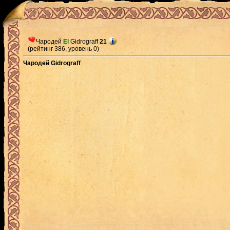
Чародей
El
Gidrograff
21
(рейтинг 386, уровень 0)
Чародей Gidrograff