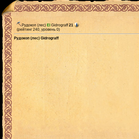
Рудокоп (лес)
El
Gidrograff
21
(рейтинг 240, уровень 0)
Рудокоп (лес) Gidrograff