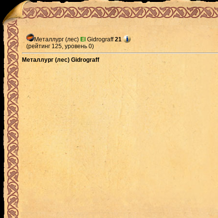
Металлург (лес)
El
Gidrograff
21
(рейтинг 125, уровень 0)
Металлург (лес) Gidrograff