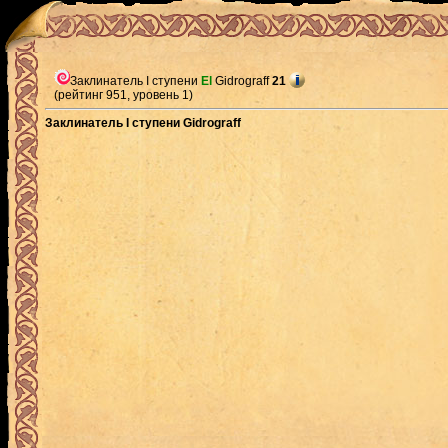
Заклинатель I ступени
El
Gidrograff
21
(рейтинг 951, уровень 1)
Заклинатель I ступени Gidrograff