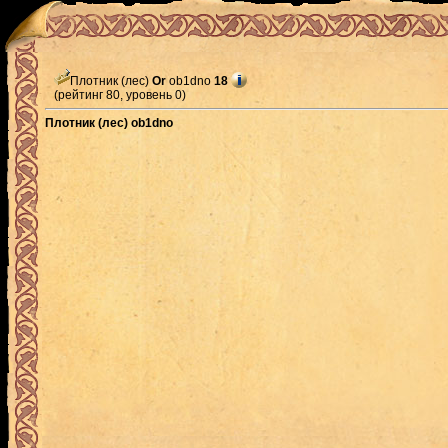
Плотник (лес)
Or
ob1dno
18
(рейтинг 80, уровень 0)
Плотник (лес) ob1dno