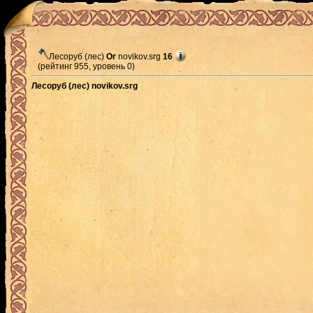
Лесоруб (лес)
Or
novikov.srg
16
(рейтинг 955, уровень 0)
Лесоруб (лес) novikov.srg