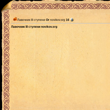
Лавочник III ступени
Or
novikov.srg
16
Лавочник III ступени novikov.srg