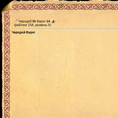
Чародей
Or
Варог
14
(рейтинг 158, уровень 0)
Чародей Варог