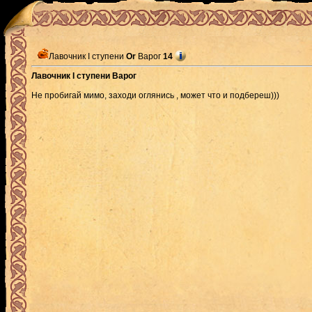
Лавочник I ступени
Or
Варог
14
Лавочник I ступени Варог
Не пробигай мимо, заходи оглянись , может что и подбереш)))