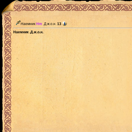
Наемник
Hm
.Д.ж.о.н.
13
Наемник .Д.ж.о.н.