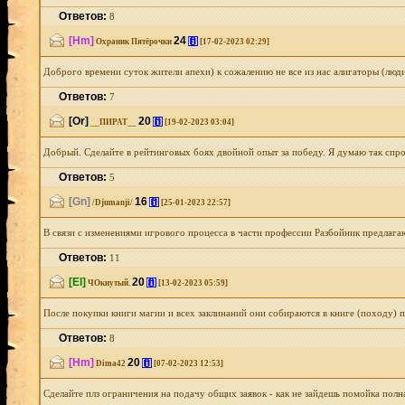
Ответов:
8
[Hm]
24
[i]
Охраник Пятёрочки
[17-02-2023 02:29]
Доброго времени суток жители апехи) к сожалению не все из нас алигаторы (люд
Ответов:
7
[Or]
20
[i]
__ПИРАТ__
[19-02-2023 03:04]
Добрый. Сделайте в рейтинговых боях двойной опыт за победу. Я думаю так спрос 
Ответов:
5
[Gn]
16
[i]
/Djumanji/
[25-01-2023 22:57]
В связи с изменениями игрового процесса в части профессии Разбойник предлагаю
Ответов:
11
[El]
20
[i]
ЧОкнутый.
[13-02-2023 05:59]
После покупки книги магии и всех заклинаний они собираются в книге (походу) 
Ответов:
8
[Hm]
20
[i]
Dima42
[07-02-2023 12:53]
Сделайте плз ограничения на подачу общих заявок - как не зайдешь помойка полна