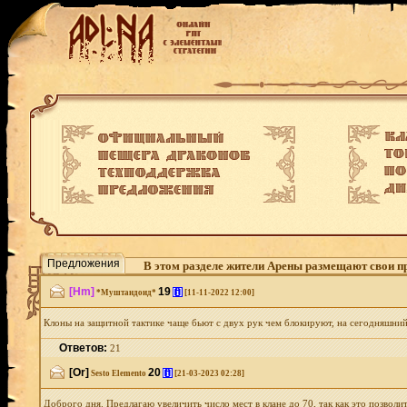
Предложения
В этом разделе жители Арены размещают свои п
[Hm]
19
[i]
*Муштандоид*
[11-11-2022 12:00]
Клоны на защитной тактике чаще бьют с двух рук чем блокируют, на сегодняшний
Ответов:
21
[Or]
20
[i]
Sesto Elemento
[21-03-2023 02:28]
Доброго дня. Предлагаю увеличить число мест в клане до 70, так как это позвол