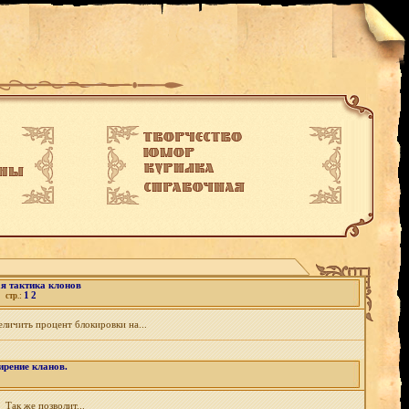
я тактика клонов
1
2
стр.:
личить процент блокировки на...
рение кланов.
Так же позволит...