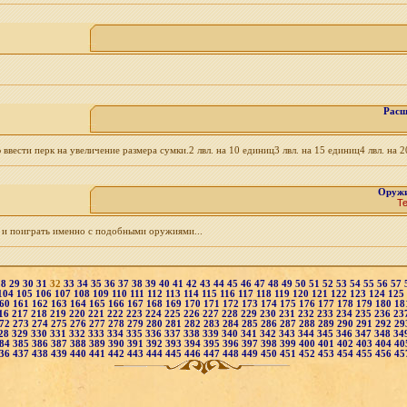
Расш
вести перк на увеличение размера сумки.2 лвл. на 10 единиц3 лвл. на 15 единиц4 лвл. на 20
Оружи
Т
я и поиграть именно с подобными оружиями...
28
29
30
31
32
33
34
35
36
37
38
39
40
41
42
43
44
45
46
47
48
49
50
51
52
53
54
55
56
57
104
105
106
107
108
109
110
111
112
113
114
115
116
117
118
119
120
121
122
123
124
125
60
161
162
163
164
165
166
167
168
169
170
171
172
173
174
175
176
177
178
179
180
18
16
217
218
219
220
221
222
223
224
225
226
227
228
229
230
231
232
233
234
235
236
23
72
273
274
275
276
277
278
279
280
281
282
283
284
285
286
287
288
289
290
291
292
29
28
329
330
331
332
333
334
335
336
337
338
339
340
341
342
343
344
345
346
347
348
34
84
385
386
387
388
389
390
391
392
393
394
395
396
397
398
399
400
401
402
403
404
40
36
437
438
439
440
441
442
443
444
445
446
447
448
449
450
451
452
453
454
455
456
45