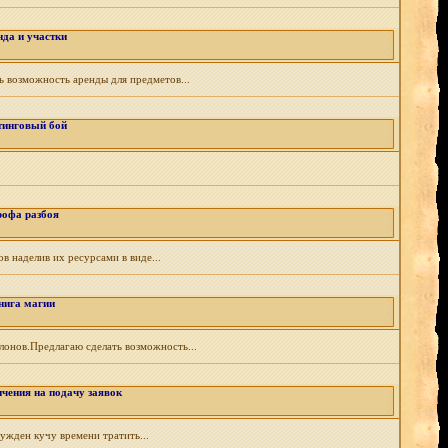
нда и участки
ь возможность аренды для предметов...
тинговый бой
офа разбоя
в наделив их ресурсами в виде...
нига магии
лонов.Предлагаю сделать возможность...
ичения на подачу заявок
нужден кучу времени тратить...