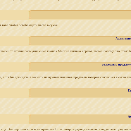
 того чтобы освобождать место в сумке...
Адаптация
воими толстыми пальцами мимо кнопок.Многие активно играют, только потому что стало бо
разрешить продажу
отя бы для сдачи в гос есть не нужные именные предметы которые сейчас нет смысла апать
Г
Ас
ешь ход. Это терпимо и по всем правилам.Но во втором раунде ты не активируешь астрал, поче