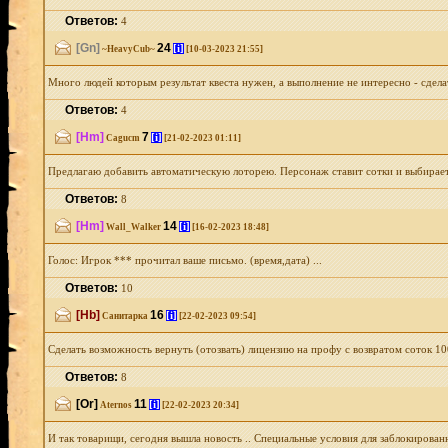
Ответов:
4
[Gn]
24
[i]
~HeavyCub~
[10-03-2023 21:55]
Много людей которым результат квеста нужен, а выполнение не интересно - сдела
Ответов:
4
[Hm]
7
[i]
Cagucm
[21-02-2023 01:11]
Предлагаю добавить автоматическую лоторею. Персонаж ставит сотки и выбирает ч
Ответов:
8
[Hm]
14
[i]
Wall_Walker
[16-02-2023 18:48]
Голос: Игрок *** прочитал ваше письмо. (время,дата) ...
Ответов:
10
[Hb]
16
[i]
Санитарка
[22-02-2023 09:54]
Сделать возможность вернуть (отозвать) лицензию на профу с возвратом соток 10
Ответов:
8
[Or]
11
[i]
Aternos
[22-02-2023 20:34]
И так товарищи, сегодня вышла новость .. Специальные условия для заблокирован