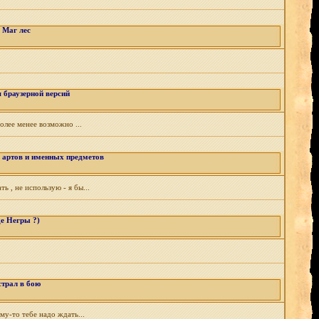
Маг лес
 браузерной версий
лее менее возможно ...
 артов и именных предметов
 , не использую - я бы...
де Негры ?)
трал в бою
му-то тебе надо ждать...