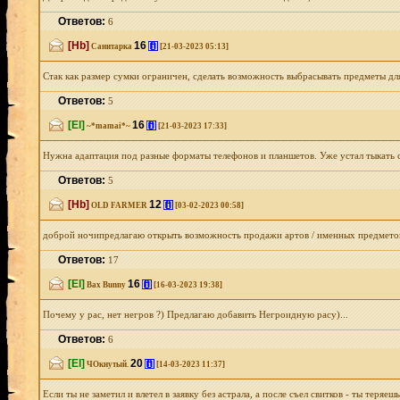
Ответов:
6
[Hb]
16
[i]
Санитарка
[21-03-2023 05:13]
Стак как размер сумки ограничен, сделать возможность выбрасывать предметы для
Ответов:
5
[El]
16
[i]
~*mamai*~
[21-03-2023 17:33]
Нужна адаптация под разные форматы телефонов и планшетов. Уже устал тыкать с
Ответов:
5
[Hb]
12
[i]
OLD FARMER
[03-02-2023 00:58]
доброй ночипредлагаю открыть возможность продажи артов / именных предметов, х
Ответов:
17
[El]
16
[i]
Bax Bunny
[16-03-2023 19:38]
Почему у рас, нет негров ?) Предлагаю добавить Негроидную расу)...
Ответов:
6
[El]
20
[i]
ЧОкнутый.
[14-03-2023 11:37]
Если ты не заметил и влетел в заявку без астрала, а после съел свитков - ты теря