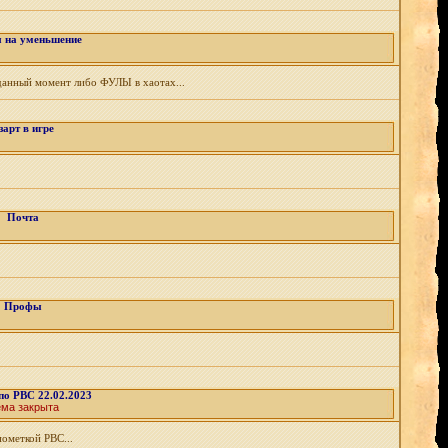
 на уменьшение
 данный момент либо ФУЛЫ в хаотах...
зарт в игре
Почта
Профы
по РВС 22.02.2023
ема закрыта
пометкой РВС...