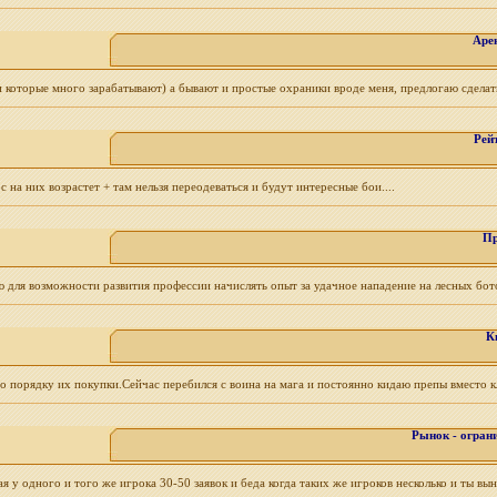
Аре
и которые много зарабатывают) а бывают и простые охраники вроде меня, предлогаю сделат
Рей
на них возрастет + там нельзя переодеваться и будут интересные бои....
Пр
 для возможности развития профессии начислять опыт за удачное нападение на лесных бото
К
по порядку их покупки.Сейчас перебился с воина на мага и постоянно кидаю препы вместо к
Рынок - огран
я у одного и того же игрока 30-50 заявок и беда когда таких же игроков несколько и ты вы