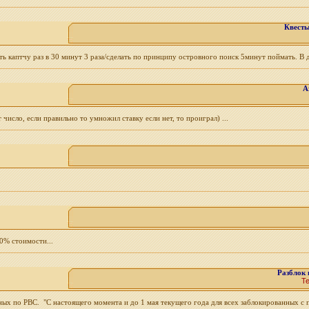
Квесты
ть каптчу раз в 30 минут 3 раза/сделать по принципу островного поиск 5минут поймать. В
А
исло, если правильно то умножил ставку если нет, то проиграл) ...
0% стоимости...
Разблок 
Т
ных по РВС. "С настоящего момента и до 1 мая текущего года для всех заблокированных с 