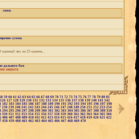
связь
ирение сумки.
 единиц5 лвл. на 25 единиц...
е дальнего боя
ема закрыта
58
59
60
61
62
63
64
65
66
67
68
69
70
71
72
73
74
75
76
77
78
79
80
81
126
127
128
129
130
131
132
133
134
135
136
137
138
139
140
141
142
1
182
183
184
185
186
187
188
189
190
191
192
193
194
195
196
197
198
7
238
239
240
241
242
243
244
245
246
247
248
249
250
251
252
253
254
3
294
295
296
297
298
299
300
301
302
303
304
305
306
307
308
309
310
9
350
351
352
353
354
355
356
357
358
359
360
361
362
363
364
365
366
5
406
407
408
409
410
411
412
413
414
415
416
417
418
419
420
421
422
7
458
459
460
461
462
463
464
465
466
467
468
469
470