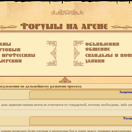
редложения по дальнейшему развитию проекта.
Защитна
 день защитная тактика ничем не отличается от стандартной, поэтому необходимо, либо уве
Расши
ит кланам проводить более плотные и интересные бои в чемпе между прямыми конкурентами. 