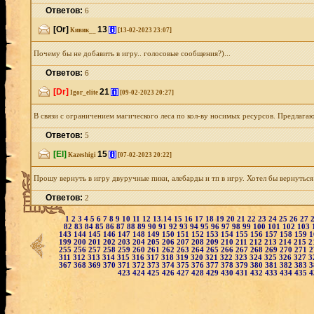
Ответов:
6
[Or]
13
[i]
Кивик__
[13-02-2023 23:07]
Почему бы не добавить в игpу.. голосовые сообщения?)...
Ответов:
6
[Dr]
21
[i]
Igor_elite
[09-02-2023 20:27]
В связи с ограничением магического леса по кол-ву носимых ресурсов. Предлагаю в
Ответов:
5
[El]
15
[i]
Kazeshigi
[07-02-2023 20:22]
Прошу вернуть в игру двуручные пики, алебарды и тп в игру. Хотел бы вернутьс
Ответов:
2
1
2
3
4
5
6
7
8
9
10
11
12
13
14
15
16
17
18
19
20
21
22
23
24
25
26
27
82
83
84
85
86
87
88
89
90
91
92
93
94
95
96
97
98
99
100
101
102
103
143
144
145
146
147
148
149
150
151
152
153
154
155
156
157
158
159
1
199
200
201
202
203
204
205
206
207
208
209
210
211
212
213
214
215
2
255
256
257
258
259
260
261
262
263
264
265
266
267
268
269
270
271
2
311
312
313
314
315
316
317
318
319
320
321
322
323
324
325
326
327
3
367
368
369
370
371
372
373
374
375
376
377
378
379
380
381
382
383
3
423
424
425
426
427
428
429
430
431
432
433
434
435
4