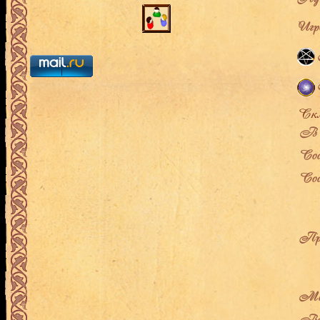
Игро
В л
Сос
Сос
Про
Мес
Воз