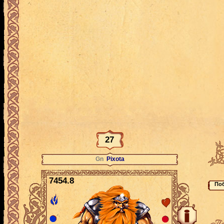
27
Gn
Pixota
7454.8
По