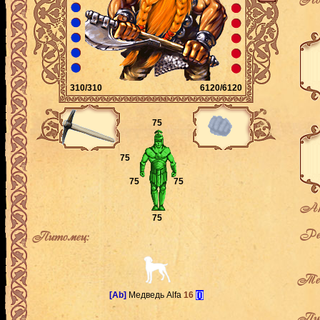
310/310
6120/6120
75
75
75
75
Ак
75
Рей
Питомец:
Теку
[Ab]
Медведь Alfa
16
[i]
Пут