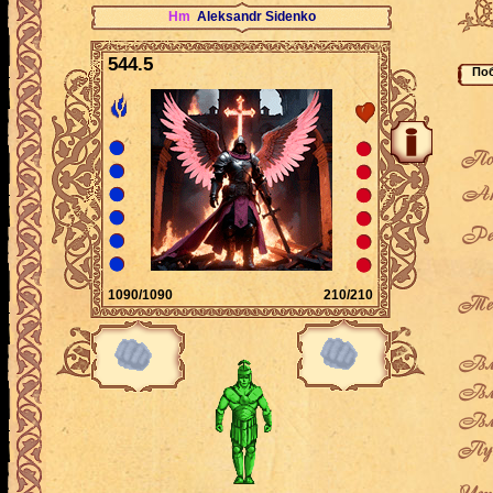
Hm
Aleksandr Sidenko
544.5
По
Ак
Рей
1090/1090
210/210
Теку
Вла
Вла
Вла
Пут