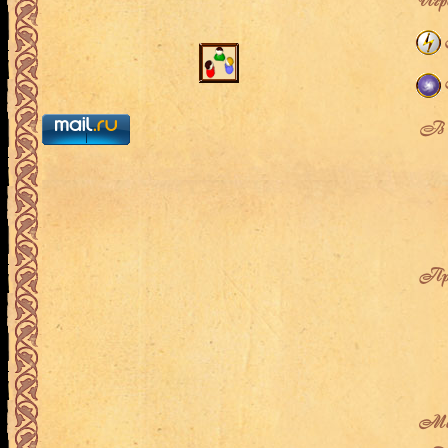
Игро
В л
Про
Мес