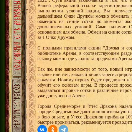
2022". Суть акции заключается в том, что е
Вашей реферальной ссылке зарегистрирова
выполнении условий акции, Вы получае
дальнейшем Очки Дружбы можно обменять 
обменять на синие сотки до момента око
дополнительных условий. Само наличие О
основанием для обмена. Обмен на синие сотки 
за 1 Очко Дружбы.
С полными правилами акции "Друзья и сор
библиотеке Арены, в соответствующем разде
ссылку можно где угодно за пределами Арены
Так же, вне зависимости от того, новый иг
ссылке или нет, каждый вновь зарегистриро
аккаунта. Новому игроку будет предложен к
обучит его основам игры. В процессе прох
выдаваться игровые сотки и различные игро
уже доступен на Арене.
Города Среднеморье и Утес Дракона надел
городе Среднеморье дают дополнительную пр
в бою опыте, в Утесе Драконов прибавка 10
быстрее прокачаться, рекомендуется проводит