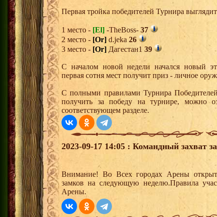
Первая тройка победителей Турнира выгляди
1 место -
[El]
-TheBoss-
37
2 место -
[Or]
d.jeka
26
3 место -
[Or]
Дагестан1
39
С началом новой недели начался новый эта
первая сотня мест получит приз - личное оруж
С полными правилами Турнира Победителей,
получить за победу на турнире, можно о
соответствующем разделе.
2023-09-17 14:05 : Командный захват з
Внимание! Во Всех городах Арены открыт
замков на следующую неделю.Правила учас
Арены.