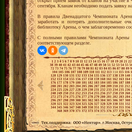
открыт прием заявок от кланов на участие в
сентября. Кланам необходимо подать заявку на
В правила Двенадцатого Чемпионата Арен
заработать и потерять дополнительные оч
библиотеку Арены, о чем заблаговременно со
С полными правилами Чемпионата Арены м
соответствующем разделе.
1
2
3
4
5
6
7
8
9
10
11
12
13
14
15
16
17
18
19
20
21
2
38
39
40
41
42
43
44
45
46
47
48
49
50
51
52
53
54
55
5
72
73
74
75
76
77
78
79
80
81
82
83
84
85
86
87
88
89
104
105
106
107
108
109
110
111
112
113
114
115
116
128
129
130
131
132
133
134
135
136
137
138
139
140
152
153
154
155
156
157
158
159
160
161
162
163
164
176
177
178
179
180
181
182
183
184
185
186
187
188
200
201
202
203
204
205
206
207
208
209
210
211
212
224
225
226
227
228
229
230
231
232
233
234
235
236
248
249
250
251
252
253
254
255
256
257
258
259
260
272
273
274
275
276
277
278
279
280
281
282
283
284
296
297
298
299
300
301
302
303
304
305
306
307
308
320
321
322
323
324
325
326
327
328
329
330
331
332
344
345
346
347
348
349
350
351
352
353
354
355
356
368
369
370
371
372
373
374
375
376
377
378
379