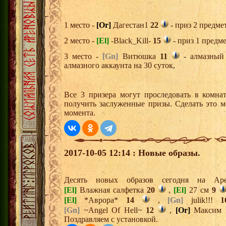
1 место -
[Or]
Дагестан1
22
- приз 2 предме
2 место -
[El]
-Black_Kill-
15
- приз 1 предме
3 место -
[Gn]
Витюшка
11
- алмазный
алмазного аккаунта на 30 суток,
Все 3 призера могут проследовать в комна
получить заслуженные призы. Сделать это м
момента.
2017-10-05 12:14 : Новые образы.
Десять новых образов сегодня на А
[El]
Влажная салфетка
20
,
[El]
27 см
9
[El]
*Аврора*
14
,
[Gn]
julik!!!
1
[Gn]
~Angel Of Hell~
12
,
[Or]
Максим 
Поздравляем с установкой.