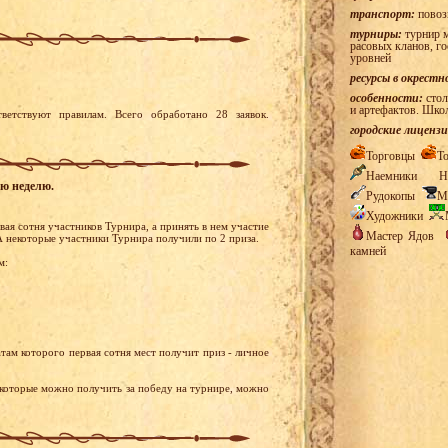
транспорт:
повоз
турниры:
турнир м
расовых кланов, г
уровней
ресурсы в окрестн
особенности:
стол
и артефактов. Шко
ветствуют правилам. Всего обработано 28 заявок.
городские лицензи
Торговцы
Т
Наемники
Н
ую неделю.
Рудокопы
М
Художники
ая сотня участников Турнира, а принять в нем участие
Мастер Ядов
 некоторые участники Турнира получили по 2 приза.
камней
м:
там которого первая сотня мест получит приз - личное
 которые можно получить за победу на турнире, можно