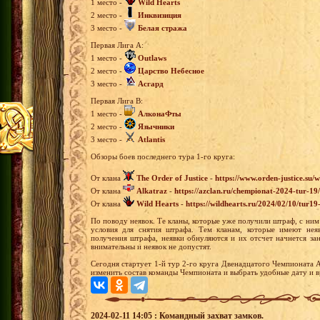
1 место -
Wild Hearts
2 место -
Инквизиция
3 место -
Белая стража
Первая Лига А:
1 место -
Outlaws
2 место -
Царство Небесное
3 место -
Асгард
Первая Лига В:
1 место -
АлконаФты
2 место -
Язычники
3 место -
Atlantis
Обзоры боев последнего тура 1-го круга:
От клана
The Order of Justice
-
https://www.orden-justice.su/
От клана
Alkatraz
-
https://azclan.ru/chempionat-2024-tur-19/
От клана
Wild Hearts
-
https://wildhearts.ru/2024/02/10/tur1
По поводу неявок. Те кланы, которые уже получили штраф, с ним
условия для снятия штрафа. Тем кланам, которые имеют нея
получения штрафа, неявки обнуляются и их отсчет начнется зан
внимательны и неявок не допустят.
Сегодня стартует 1-й тур 2-го круга Двенадцатого Чемпионата 
изменить состав команды Чемпионата и выбрать удобные дату и в
2024-02-11 14:05 : Командный захват замков.