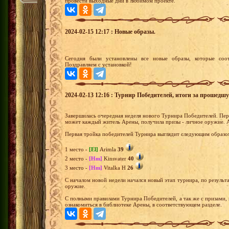
провести выходные дни в любимом проекте.
2024-02-15 12:17 : Новые образы.
Сегодня были установлены все новые образы, которые соот
Поздравляем с установкой!
2024-02-13 12:16 : Турнир Победителей, итоги за прошедш
Завершилась очередная неделя нового Турнира Победителей. Перв
может каждый житель Арены, получила призы - личное оружие. А
Первая тройка победителей Турнира выглядит следующим образо
1 место -
[El]
Arimla
39
2 место -
[Hm]
Kinsvater
40
3 место -
[Hm]
Vitalka H
26
С началом новой недели начался новый этап турнира, по результа
оружие.
С полными правилами Турнира Победителей, а так же с призами,
ознакомиться в библиотеке Арены, в соответствующем разделе.