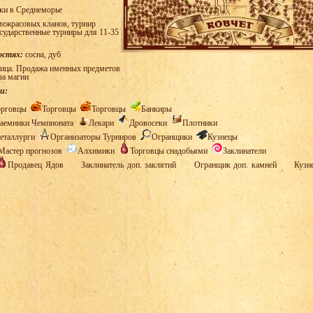
ки в Среднеморье
ежрасовых кланов, турнир
осударственные турниры для 11-35
остях:
сосна, дуб
ица. Продажа именных предметов
ла магии
и:
орговцы
Торговцы
Торговцы
Банкиры
аемники Чемпионата
Лекари
Дровосеки
Плотники
еталлурги
Организаторы Турниров
Огранщики
Кузнецы
Мастер прогнозов
Алхимики
Торговцы снадобьями
Заклинатели
Продавец Ядов
Заклинатель доп. заклятий
Огранщик доп. камней
Кузн