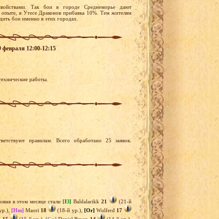
войствами. Так бои в городе Среднеморье дают
 опыте, в Утесе Драконов прибавка 10%. Тем жителям
дить бои именно в этих городах.
9 февраля 12:00-12:15
 технические работы.
ветствуют правилам. Всего обработано 25 заявок.
овня в этом месяце стали
[El]
Baldalarikk
21
(21-й
ур.),
[Hm]
Maori
18
(18-й ур.),
[Or]
Wulferd
17