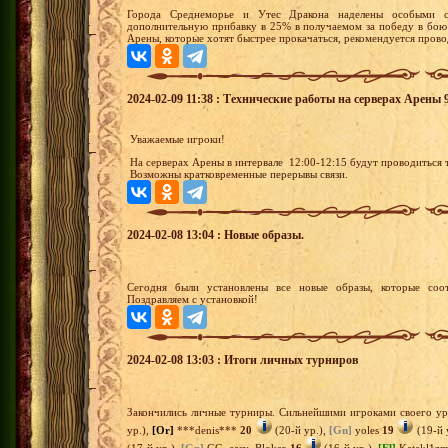
Города Среднеморье и Утес Дракона наделены особыми с
дополнительную прибавку в 25% в получаемом за победу в бою
Арены, которые хотят быстрее прокачаться, рекомендуется прово
2024-02-09 11:38 : Технические работы на серверах Арены 
Уважаемые игроки!
На серверах Арены в интервале 12:00-12:15 будут проводиться
Возможны кратковременные перерывы связи.
2024-02-08 13:04 : Новые образы.
Сегодня были установлены все новые образы, которые соот
Поздравляем с установкой!
2024-02-08 13:03 : Итоги личных турниров
Закончились личные турниры. Сильнейшими игроками своего ур
ур.),
[Or]
***denis***
20
(20-й ур.),
[Gn]
yoles
19
(19-й 