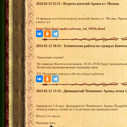
2024-02-13 11:51 : Встреча жителей Арены в г. Москва.
16 февраля состоится встреча жителей Арены в г. Москва. При
узнать тут
https://kovcheg2.apeha.ru/forum_tid_39836.shtml
2024-02-12 18:24 : Технические работы на серверах Ковчега
Уважаемые игроки!
На серверах Ковчега в интервале 18:45-19:00 будут проводитьс
Возможны кратковременные перерывы связи.
P.S. Остальные города и оба леса будут работать.
2024-02-12 13:14 : Двенадцатый Чемпионат Арены, итоги 1-
Завершился 1-й круг Двенадцатого Чемпионата Арены. Подробне
обзоров кланов, ссылки на 3 из которых мы приводим ниже.
Итоги 1-го круга:
Премьер-лига: