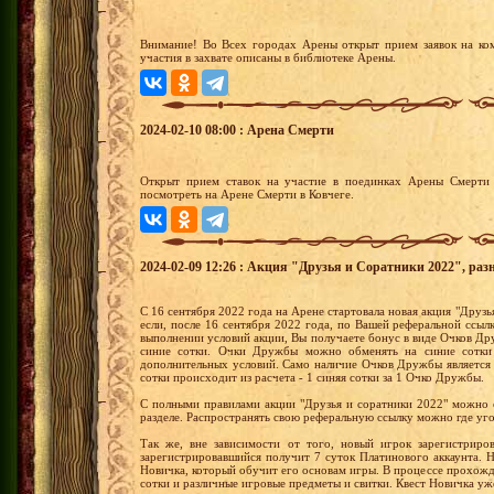
Внимание! Во Всех городах Арены открыт прием заявок на ко
участия в захвате описаны в библиотеке Арены.
2024-02-10 08:00 : Арена Смерти
Открыт прием ставок на участие в поединках Арены Смерти 
посмотреть на Арене Смерти в Ковчеге.
2024-02-09 12:26 : Акция "Друзья и Соратники 2022", раз
С 16 сентября 2022 года на Арене стартовала новая акция "Друзья
если, после 16 сентября 2022 года, по Вашей реферальной ссыл
выполнении условий акции, Вы получаете бонус в виде Очков 
синие сотки. Очки Дружбы можно обменять на синие сотки
дополнительных условий. Само наличие Очков Дружбы является
сотки происходит из расчета - 1 синяя сотки за 1 Очко Дружбы.
С полными правилами акции "Друзья и соратники 2022" можно 
разделе. Распространять свою реферальную ссылку можно где уг
Так же, вне зависимости от того, новый игрок зарегистриро
зарегистрировавшийся получит 7 суток Платинового аккаунта.
Новичка, который обучит его основам игры. В процессе прохожд
сотки и различные игровые предметы и свитки. Квест Новичка уж