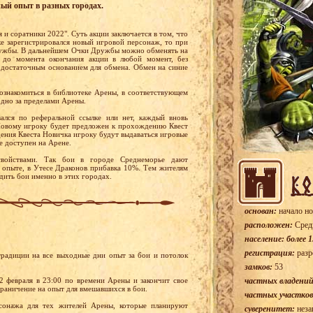
ный опыт в разных городах.
 и соратники 2022". Суть акции заключается в том, что
ке зарегистрировался новый игровой персонаж, то при
Дружбы. В дальнейшем Очки Дружбы можно обменять на
 до момента окончания акции в любой момент, без
 достаточным основанием для обмена. Обмен на синие
ознакомиться в библиотеке Арены, в соответствующем
одно за пределами Арены.
вался по реферальной ссылке или нет, каждый вновь
 Новому игроку будет предложен к прохождению Квест
ения Квеста Новичка игроку будут выдаваться игровые
е доступен на Арене.
войствами. Так бои в городе Среднеморье дают
 опыте, в Утесе Драконов прибавка 10%. Тем жителям
дить бои именно в этих городах.
основан:
начало но
расположен:
Сред
население: более 1
регистрация:
разр
радиции на все выходные дни опыт за бои и потолок
замков:
53
2 февраля в 23:00 по времени Арены и закончит свое
частных владений
ограничение на опыт для вмешавшихся в бои.
частных участков
сонажа для тех жителей Арены, которые планируют
суверенитет:
неза