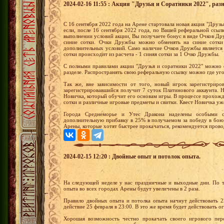
2024-02-16 11:55 : Акция "Друзья и Соратники 2022", раз
С 16 сентября 2022 года на Арене стартовала новая акция "Друзья
если, после 16 сентября 2022 года, по Вашей реферальной ссыл
выполнении условий акции, Вы получаете бонус в виде Очков 
синие сотки. Очки Дружбы можно обменять на синие сотки
дополнительных условий. Само наличие Очков Дружбы является
сотки происходит из расчета - 1 синяя сотки за 1 Очко Дружбы.
С полными правилами акции "Друзья и соратники 2022" можно 
разделе. Распространять свою реферальную ссылку можно где уг
Так же, вне зависимости от того, новый игрок зарегистриро
зарегистрировавшийся получит 7 суток Платинового аккаунта.
Новичка, который обучит его основам игры. В процессе прохожд
сотки и различные игровые предметы и свитки. Квест Новичка уж
Города Среднеморье и Утес Дракона наделены особыми с
дополнительную прибавку в 25% в получаемом за победу в бою
Арены, которые хотят быстрее прокачаться, рекомендуется прово
2024-02-15 12:20 : Двойные опыт и потолок опыта.
На следующей неделе у нас праздничные и выходные дни. По т
опыта во всех городах Арены будут увеличены в 2 раза.
Правило двойных опыта и потолка опыта начнут действовать 2
действие 25 февраля в 23:00. В это же время будет действовать 
Хорошая возможность честно прокачать своего игрового пер