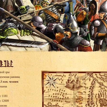
вой эры
иземная равнина
.3 млн. человек
ешена
:
1181
:
12009
висим