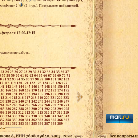
m
15
(15-й ур.),
[Gn]
Daniel Bryan
14
(14-й ур.),
windwater
2
(2-й ур.). Поздравляем победителей.
8 февраля 12:00-12:15
 технические работы.
2
23
24
25
26
27
28
29
30
31
32
33
34
35
36
37
6
57
58
59
60
61
62
63
64
65
66
67
68
69
70
71
90
91
92
93
94
95
96
97
98
99
100
101
102
103
117
118
119
120
121
122
123
124
125
126
127
141
142
143
144
145
146
147
148
149
150
151
165
166
167
168
169
170
171
172
173
174
175
189
190
191
192
193
194
195
196
197
198
199
213
214
215
216
217
218
219
220
221
222
223
237
238
239
240
241
242
243
244
245
246
247
261
262
263
264
265
266
267
268
269
270
271
285
286
287
288
289
290
291
292
293
294
295
309
310
311
312
313
314
315
316
317
318
319
333
334
335
336
337
338
339
340
341
342
343
357
358
359
360
361
362
363
364
365
366
367
380
381
382
383
384
385
386
387
388
389