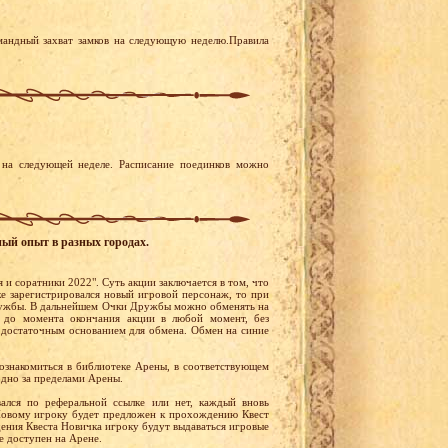
мандный захват замков на следующую неделю.Правила
на следующей неделе. Расписание поединков можно
ный опыт в разных городах.
 и соратники 2022". Суть акции заключается в том, что
ке зарегистрировался новый игровой персонаж, то при
Дружбы. В дальнейшем Очки Дружбы можно обменять на
 до момента окончания акции в любой момент, без
 достаточным основанием для обмена. Обмен на синие
ознакомиться в библиотеке Арены, в соответствующем
одно за пределами Арены.
вался по реферальной ссылке или нет, каждый вновь
 Новому игроку будет предложен к прохождению Квест
ения Квеста Новичка игроку будут выдаваться игровые
е доступен на Арене.