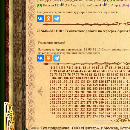
(17-й ур.),
[Gn]
GG_easy_Bloker
16
(16-й ур.),
[El]
Katakl1z
[El]
Пешкин
12
(12-й ур.),
[El]
Res1dent
4
(3-й ур.),
[Hm]
Следующая серия личных турниров состоится через месяц.
2024-02-08 11:10 : Технические работы на серверах Арены 
Уважаемые игроки!
На серверах Арены в интервале 12:00-12:15 будут проводиться
Возможны кратковременные перерывы связи.
1
2
3
4
5
6
7
8
9
10
11
12
13
14
15
16
17
18
19
20
21
2
38
39
40
41
42
43
44
45
46
47
48
49
50
51
52
53
54
55
5
72
73
74
75
76
77
78
79
80
81
82
83
84
85
86
87
88
89
104
105
106
107
108
109
110
111
112
113
114
115
116
128
129
130
131
132
133
134
135
136
137
138
139
140
152
153
154
155
156
157
158
159
160
161
162
163
164
176
177
178
179
180
181
182
183
184
185
186
187
188
200
201
202
203
204
205
206
207
208
209
210
211
212
224
225
226
227
228
229
230
231
232
233
234
235
236
248
249
250
251
252
253
254
255
256
257
258
259
260
272
273
274
275
276
277
278
279
280
281
282
283
284
296
297
298
299
300
301
302
303
304
305
306
307
308
320
321
322
323
324
325
326
327
328
329
330
331
332
344
345
346
347
348
349
350
351
352
353
354
355
356
368
369
370
371
372
373
374
375
376
377
378
379