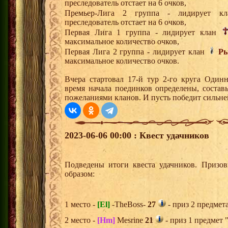
преследователь отстает на 6 очков,
Премьер-Лига 2 группа - лидирует 
преследователь отстает на 6 очков,
Первая Лига 1 группа - лидирует клан
максимальное количество очков,
Первая Лига 2 группа - лидирует клан
Ры
максимальное количество очков.
Вчера стартовал 17-й тур 2-го круга Один
время начала поединков определены, состав
пожеланиями кланов. И пусть победит сильн
2023-06-06 00:00 : Квест удачников
Подведены итоги квеста удачников. Призо
образом:
1 место -
[El]
-TheBoss-
27
- приз 2 предмет
2 место -
[Hm]
Mesrine
21
- приз 1 предмет 