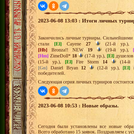
2023-06-08 13:03 : Итоги личных турни
Закончились личные турниры. Сильнейшими и
стали
[El]
Cayene
27
(21-й ур.)
[Hb]
Bronza!! NEW
19
(19-й ур.),
[Hm]
ZimeDoll*
18
(17-й ур.),
[El]
душело
(15-й ур.),
[El]
Fire Storm
14
(14-й 
[Gn]
Daniel Bryan
12
(12-й ур.),
[El]
r
победителей.
Следующая серия личных турниров состоится 
2023-06-08 10:53 : Новые образы.
Сегодня были установлены все новые образ
Всего обработано 15 заявок. Поздравляем с ус