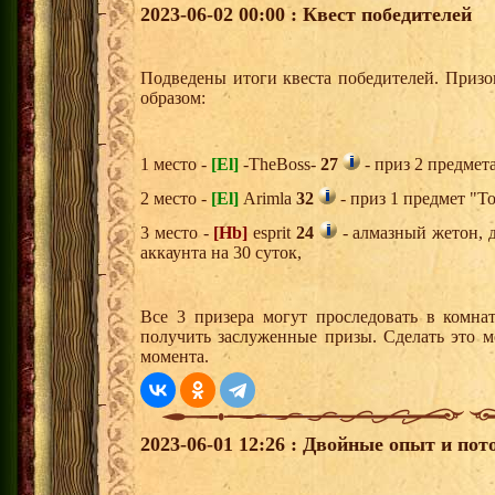
2023-06-02 00:00 : Квест победителей
Подведены итоги квеста победителей. Приз
образом:
1 место -
[El]
-TheBoss-
27
- приз 2 предмет
2 место -
[El]
Arimla
32
- приз 1 предмет "Т
3 место -
[Hb]
esprit
24
- алмазный жетон, 
аккаунта на 30 суток,
Все 3 призера могут проследовать в комна
получить заслуженные призы. Сделать это м
момента.
2023-06-01 12:26 : Двойные опыт и пот