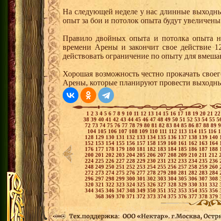
На следующей неделе у нас длинные выходны
опыт за бои и потолок опыта будут увеличены 
Правило двойных опыта и потолка опыта на
времени Арены и закончит свое действие 12
действовать ограничение по опыту для вмеша
Хорошая возможность честно прокачать своег
Арены, которые планируют провести выходны
1
2
3
4
5
6
7
8
9
10
11
12
13
14
15
16
17
18
19
20
21
2
38
39
40
41
42
43
44
45
46
47
48
49
50
51
52
53
54
55
5
72
73
74
75
76
77
78
79
80
81
82
83
84
85
86
87
88
89
104
105
106
107
108
109
110
111
112
113
114
115
116
128
129
130
131
132
133
134
135
136
137
138
139
140
152
153
154
155
156
157
158
159
160
161
162
163
164
176
177
178
179
180
181
182
183
184
185
186
187
188
200
201
202
203
204
205
206
207
208
209
210
211
212
224
225
226
227
228
229
230
231
232
233
234
235
236
248
249
250
251
252
253
254
255
256
257
258
259
260
272
273
274
275
276
277
278
279
280
281
282
283
284
296
297
298
299
300
301
302
303
304
305
306
307
308
320
321
322
323
324
325
326
327
328
329
330
331
332
344
345
346
347
348
349
350
351
352
353
354
355
356
368
369
370
371
372
373
374
375
376
377
378
379