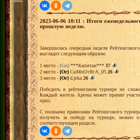
2023-06-06 10:11 : Итоги еженедельно
прошлую неделю.
Завершилась очередная неделя Рейтингового
выглядит следующим образом:
1 место -
[Gn]
***Капитан***
37
2 место -
[Or]
СиМпОтЯгА_05
26
3 место -
[Or]
d.jeka
26
Победить в рейтинговом турнире не сложн
Каждый житель Арены может принят участи
приз.
С полными правилами Рейтингового турнира
получить за победу на турнире, можно о
соответствующем разделе.