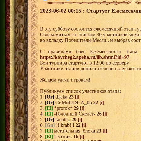
2023-06-02 00:15 : Стартует Ежемесяч
В эту субботу состоится ежемесячный этап ту
Ознакомиться со списком 30 участников можн
во вкладку Победители-Месяц , и выбрав соо
С правилами боев Ежемесячного этапа 
https://kovcheg2.apeha.ru/lib.shtml?id=97
Бои турнира стартуют в 12:00 по серверу.
Участники этапов дополнительно получают о
Желаем удачи игрокам!
Публикуем список участников этапа:
1.
[Or]
d.jeka
23
[i]
2.
[Or]
СиМпОтЯгА_05
22
[i]
3.
[El]
*prorok*
29
[i]
4.
[El]
-Голодный Скелет-
26
[i]
5.
[Or]
fanatik.
29
[i]
6.
[Gn]
!!!krab!!!
22
[i]
7.
[El]
метательная_блоха
23
[i]
8.
[El]
Путник.
16
[i]