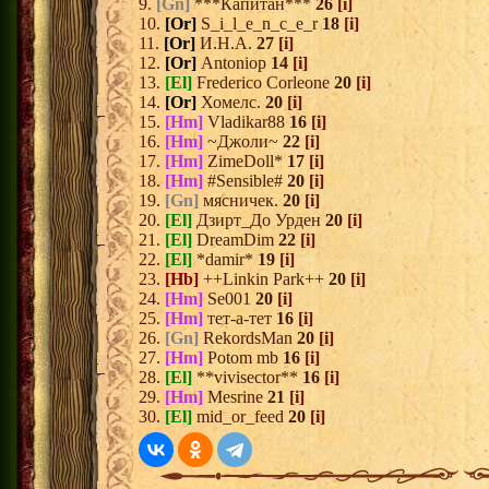
9.
[Gn]
***Капитан***
26
[i]
10.
[Or]
S_i_l_e_n_c_e_r
18
[i]
11.
[Or]
И.Н.А.
27
[i]
12.
[Or]
Antoniop
14
[i]
13.
[El]
Frederico Corleone
20
[i]
14.
[Or]
Хомелс.
20
[i]
15.
[Hm]
Vladikar88
16
[i]
16.
[Hm]
~Джоли~
22
[i]
17.
[Hm]
ZimeDoll*
17
[i]
18.
[Hm]
#Sensible#
20
[i]
19.
[Gn]
мясничек.
20
[i]
20.
[El]
Дзирт_До Урден
20
[i]
21.
[El]
DreamDim
22
[i]
22.
[El]
*damir*
19
[i]
23.
[Hb]
++Linkin Park++
20
[i]
24.
[Hm]
Se001
20
[i]
25.
[Hm]
тет-а-тет
16
[i]
26.
[Gn]
RekordsMan
20
[i]
27.
[Hm]
Potom mb
16
[i]
28.
[El]
**vivisector**
16
[i]
29.
[Hm]
Mesrine
21
[i]
30.
[El]
mid_or_feed
20
[i]