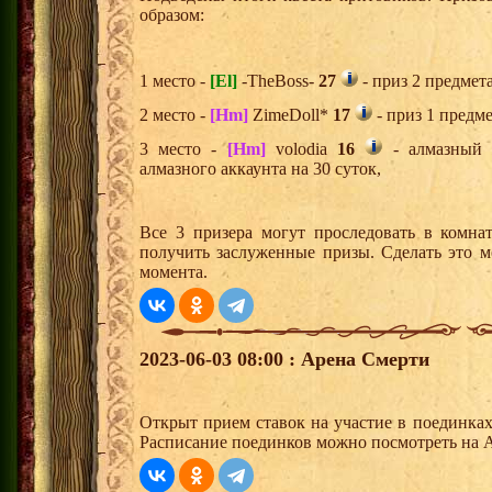
образом:
1 место -
[El]
-TheBoss-
27
- приз 2 предмет
2 место -
[Hm]
ZimeDoll*
17
- приз 1 предме
3 место -
[Hm]
volodia
16
- алмазный 
алмазного аккаунта на 30 суток,
Все 3 призера могут проследовать в комна
получить заслуженные призы. Сделать это м
момента.
2023-06-03 08:00 : Арена Смерти
Открыт прием ставок на участие в поединка
Расписание поединков можно посмотреть на А