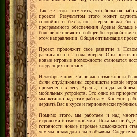
Так же стоит отметить, что большая рабо
проекта. Результатом этого может служит
спокойно и без лагов. Переигровки боев
программного обеспечения Арены больше н
больше не влияют на общее быстродействие п
этом направлении. Общая оптимизация проекта
Проект продолжит свое развитие в Новом
расписаны на 2 года вперед. Они постоянн
новые игровые возможности становятся дос
следующих по плану.
Некоторые новые игровые возможности были
были опубликованы скриншоты новой игров
применена в лесу Арены, а в дальнейшем 
мобильных устройств. Это одно из приорит
мы активно над этим работаем. Конечно, рабо
держать Вас в курсе и периодически публико
Помимо этого, мы работаем и над мног
игровыми возможностями. Пока мы не будет 
готовности новые игровые возможности ста
чем мы незамедлительно объявим. Следите за