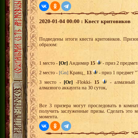
2020-01-04 00:00 : Квест критовиков
Подведены итоги квеста критовиков. Призо
образом:
1 место -
[Or]
Андимир
15
- приз 2 предмет
2 место -
[Gn]
Кравц_
13
- приз 1 предмет "
3 место -
[Or]
-Flokki-
15
- алмазный 
алмазного аккаунта на 30 суток,
Все 3 призера могут проследовать в комна
получить заслуженные призы. Сделать это м
момента.