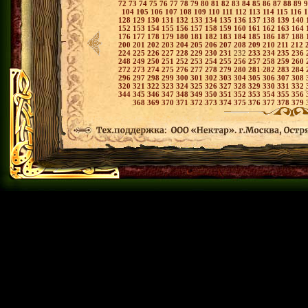
72
73
74
75
76
77
78
79
80
81
82
83
84
85
86
87
88
89
104
105
106
107
108
109
110
111
112
113
114
115
116
128
129
130
131
132
133
134
135
136
137
138
139
140
152
153
154
155
156
157
158
159
160
161
162
163
164
176
177
178
179
180
181
182
183
184
185
186
187
188
200
201
202
203
204
205
206
207
208
209
210
211
212
224
225
226
227
228
229
230
231
232
233
234
235
236
248
249
250
251
252
253
254
255
256
257
258
259
260
272
273
274
275
276
277
278
279
280
281
282
283
284
296
297
298
299
300
301
302
303
304
305
306
307
308
320
321
322
323
324
325
326
327
328
329
330
331
332
344
345
346
347
348
349
350
351
352
353
354
355
356
368
369
370
371
372
373
374
375
376
377
378
379