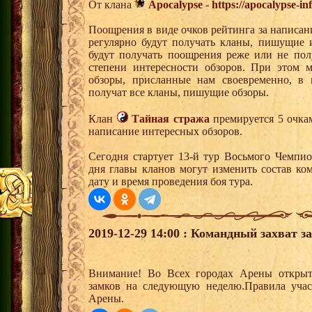
От клана
Apocalypse
-
https://apocalypse-i
Поощрения в виде очков рейтинга за написан
регулярно будут получать кланы, пишущие 
будут получать поощрения реже или не полу
степени интересности обзоров. При этом 
обзоры, присланные нам своевременно, в 
получат все кланы, пишущие обзоры.
Клан
Тайная стража
премируется 5 очкам
написание интересных обзоров.
Сегодня стартует 13-й тур Восьмого Чемпи
дня главы кланов могут изменить состав к
дату и время проведения боя тура.
2019-12-29 14:00 : Командный захват з
Внимание! Во Всех городах Арены открыт
замков на следующую неделю.Правила учас
Арены.