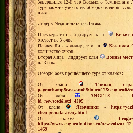
Завершился 12-й тур Восьмого Чемпионата 
тура можно узнать из обзоров кланов, ссы
ниже.
Лидеры Чемпионата по Лигам:
Премьер-Лига - лидирует клан
Белая 
отстает на 3 очка,
Первая Лига - лидирует клан
Козацкая 
количество очков,
Вторая Лига - лидирует клан
Воины Чест
на 3 очка.
Обзоры боев прошедшего тура от кланов:
От клана
Тайная стра
page=champ&season=8&tour=12&league=0&m
От клана
ANGELS
-
id=newsotd&otd=4395
От клана
Язычники
-
https://ya
chempionata-areny.html
От клана
Lea
https://www.leagueofnations.ru/news/obzor_1
1469