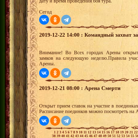
дату и время проведения боя тура.
Сегод
2019-12-22 14:00 : Командный захват з
Внимание! Во Всех городах Арены открыт
замков на следующую неделю.Правила учас
Арены.
2019-12-21 08:00 : Арена Смерти
Открыт прием ставок на участие в поединка
Расписание поединков можно посмотреть на А
1
2
3
4
5
6
7
8
9
10
11
12
13
14
15
16
17
18
19
20
21
2
38
39
40
41
42
43
44
45
46
47
48
49
50
51
52
53
54
55
5