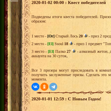
2020-01-02 00:00 : Квест победителей
Подведены итоги квеста победителей. Приз
образом:
1 место -
[Or]
Старый Лось
20
- приз 2 пре
2 место -
[El]
Ssoul
18
- приз 1 предмет "Топ
3 место -
[El]
Палко
27
- алмазный жетон, 
аккаунта на 30 суток,
Все 3 призера могут проследовать в комна
получить заслуженные призы. Сделать это м
момента.
2020-01-01 12:59 : С Новым Годом!