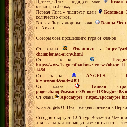
Премьер-Лига - лидирует клан
Белая 
отстает на 3 очка,
Первая Лига - лидирует клан
Козацкая 
количество очков,
Вторая Лига - лидирует клан
Воины Чест
на 3 очка.
Обзоры боев прошедшего тура от кланов:
От клана
Язычники
-
https://ya
chempionata-areny.html
От клана
Lea
https://www.leagueofnations.ru/news/obzor_1
1464
От клана
ANGELS
-
id=newsotd&otd=4391
От клана
Тайная стра
page=champ&season=8&tour=11&league=0&m
От клана
Apocalypse
-
https://apocalypse-i
Клан Angels Of Death набрал 3 неявки в Перв
Сегодня стартует 12-й тур Восьмого Чемпи
дня главы кланов могут изменить состав к