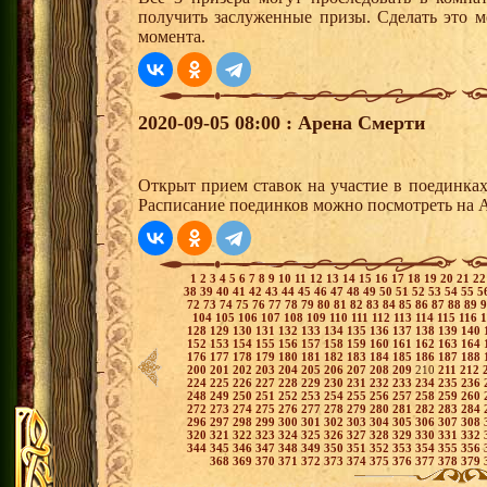
получить заслуженные призы. Сделать это м
момента.
2020-09-05 08:00 : Арена Смерти
Открыт прием ставок на участие в поединка
Расписание поединков можно посмотреть на А
1
2
3
4
5
6
7
8
9
10
11
12
13
14
15
16
17
18
19
20
21
2
38
39
40
41
42
43
44
45
46
47
48
49
50
51
52
53
54
55
5
72
73
74
75
76
77
78
79
80
81
82
83
84
85
86
87
88
89
104
105
106
107
108
109
110
111
112
113
114
115
116
128
129
130
131
132
133
134
135
136
137
138
139
140
152
153
154
155
156
157
158
159
160
161
162
163
164
176
177
178
179
180
181
182
183
184
185
186
187
188
200
201
202
203
204
205
206
207
208
209
210
211
212
224
225
226
227
228
229
230
231
232
233
234
235
236
248
249
250
251
252
253
254
255
256
257
258
259
260
272
273
274
275
276
277
278
279
280
281
282
283
284
296
297
298
299
300
301
302
303
304
305
306
307
308
320
321
322
323
324
325
326
327
328
329
330
331
332
344
345
346
347
348
349
350
351
352
353
354
355
356
368
369
370
371
372
373
374
375
376
377
378
379