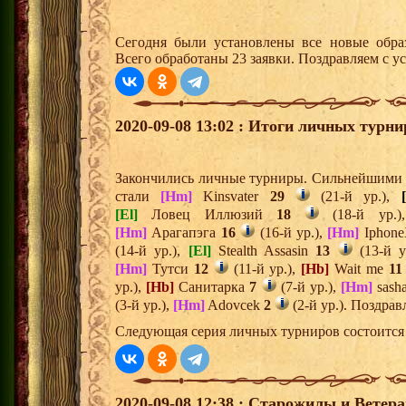
Сегодня были установлены все новые образ
Всего обработаны 23 заявки. Поздравляем с у
2020-09-08 13:02 : Итоги личных турни
Закончились личные турниры. Сильнейшими и
стали
[Hm]
Kinsvater
29
(21-й ур.),
[El]
Ловец Иллюзий
18
(18-й ур.
[Hm]
Арагапэга
16
(16-й ур.),
[Hm]
Iphon
(14-й ур.),
[El]
Stealth Assasin
13
(13-й у
[Hm]
Тутси
12
(11-й ур.),
[Hb]
Wait me
11
ур.),
[Hb]
Санитарка
7
(7-й ур.),
[Hm]
sash
(3-й ур.),
[Hm]
Adovcek
2
(2-й ур.). Поздра
Следующая серия личных турниров состоится 
2020-09-08 12:38 : Старожилы и Ветер