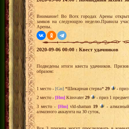
Внимание! Во Всех городах Арены открыт
замков на следующую неделю.Правила учас
Арены.
2020-09-06 00:00 : Квест удачников
Подведены итоги квеста удачников. Призо
образом:
1 место -
[Gn]
*Шикарная стерва*
29
- приз
2 место -
[Hm]
Kinsvater
29
- приз 1 предмет
3 место -
[Hm]
vld-shaman
19
- алмазный
алмазного аккаунта на 30 суток,
Все 3 призера могут проследовать в комна