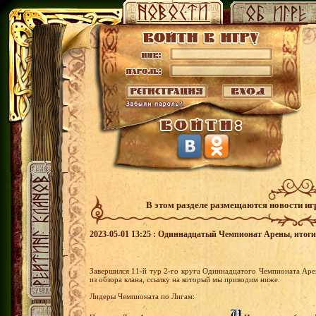
В этом разделе размещаются новости и
2023-05-01 13:25 : Одиннадцатый Чемпионат Арены, итоги 1
Завершился 11-й тур 2-го круга Одиннадцатого Чемпионата Ар
из обзора клана, ссылку на который мы приводим ниже.
Лидеры Чемпионата по Лигам: