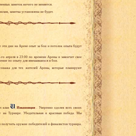
ленных заметок ничего не меняется.
илам, заметка установлена не будет.
е эти дни на Арене опыт за бои и потолок опыта будут
-го апреля в 23:00 по времени Арены и закончит свое
ичение по опыту для вмешавшихся в бои.
сонажа для тех жителей Арены, которые планируют
ал клан
Инквизиция
. Уверенно одолев всех своих
 на Турнире. Убедительная и красивая победа. Мы
 и получить оружие победителей и финалистов турнира.