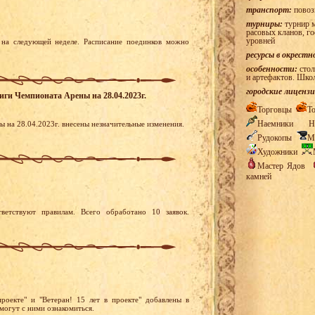
транспорт:
повоз
турниры:
турнир м
расовых кланов, г
уровней
на следующей неделе. Расписание поединков можно
ресурсы в окрестн
особенности:
стол
и артефактов. Шко
городские лицензи
лиги Чемпионата Арены на 28.04.2023г.
Торговцы
Т
Наемники
Н
 на 28.04.2023г. внесены незначительные изменения.
Рудокопы
М
Художники
Мастер Ядов
камней
ветствуют правилам. Всего обработано 10 заявок.
роекте" и "Ветеран! 15 лет в проекте" добавлены в
могут с ними ознакомиться.