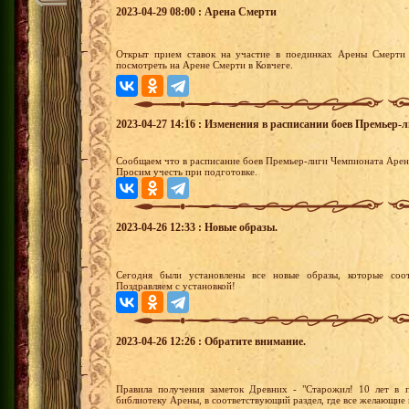
2023-04-29 08:00 : Арена Смерти
Открыт прием ставок на участие в поединках Арены Смерти 
посмотреть на Арене Смерти в Ковчеге.
2023-04-27 14:16 : Изменения в расписании боев Премьер-
Сообщаем что в расписание боев Премьер-лиги Чемпионата Арены
Просим учесть при подготовке.
2023-04-26 12:33 : Новые образы.
Сегодня были установлены все новые образы, которые соот
Поздравляем с установкой!
2023-04-26 12:26 : Обратите внимание.
Правила получения заметок Древних - "Старожил! 10 лет в п
библиотеку Арены, в соответствующий раздел, где все желающие 