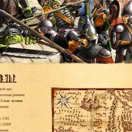
вой эры
иземная равнина
.3 млн. человек
ешена
:
1181
:
12009
висим