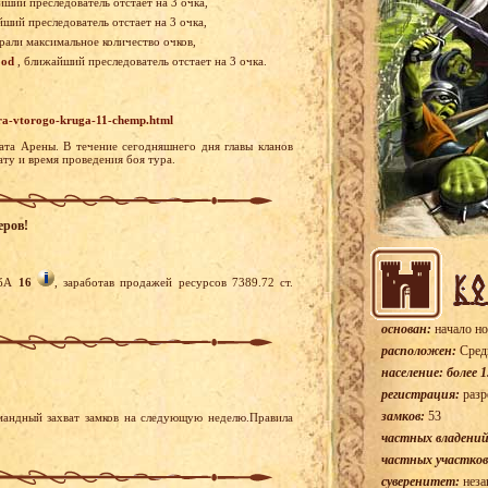
йший преследователь отстает на 3 очка,
ший преследователь отстает на 3 очка,
брали максимальное количество очков,
ood
, ближайший преследователь отстает на 3 очка.
tura-vtorogo-kruga-11-chemp.html
ата Арены. В течение сегодняшнего дня главы кланов
ату и время проведения боя тура.
еров!
ябА
16
, заработав продажей ресурсов 7389.72 ст.
основан:
начало но
расположен:
Сред
население: более 1
регистрация:
разр
замков:
53
мандный захват замков на следующую неделю.Правила
частных владений
частных участков
суверенитет:
неза