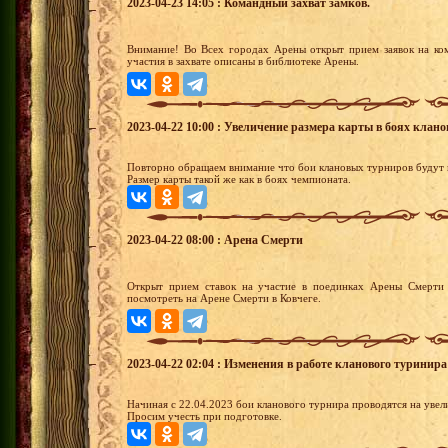
2023-04-23 14:05 : Командный захват замков.
Внимание! Во Всех городах Арены открыт прием заявок на ко
участия в захвате описаны в библиотеке Арены.
2023-04-22 10:00 : Увеличение размера карты в боях клан
Повторно обращаем внимание что бои клановых турниров будут 
Размер карты такой же как в боях чемпионата.
2023-04-22 08:00 : Арена Смерти
Открыт прием ставок на участие в поединках Арены Смерти 
посмотреть на Арене Смерти в Ковчеге.
2023-04-22 02:04 : Изменения в работе кланового туринира 
Начиная с 22.04.2023 бои кланового турнира проводятся на увел
Просим учесть при подготовке.