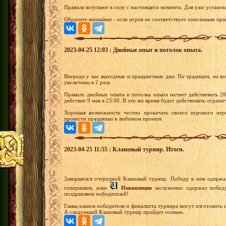
Правила вступают в силу с настоящего момента. Для уже установ
Обратите внимание - если игрок не соответствует описанным прав
2023-04-25 12:03 : Двойные опыт и потолок опыта.
Впереди у нас выходные и праздничные дни. По традиции, на вс
увеличены в 2 раза.
Правило двойных опыта и потолка опыта начнет действовать 28
действие 9 мая в 23:00. В это же время будет действовать огран
Хорошая возможность честно прокачать своего игрового пер
провести праздники в любимом проекте.
2023-04-25 11:55 : Клановый турнир. Итоги.
Завершился очередной Клановый турнир. Победу в нем одерж
соперников, клан
Инквизиция
заслуженно одержал победу
поздравляем победителей!
Главы кланов победителя и финалиста турнира могут изготовить
А следующий Клановый турнир пройдет осенью.