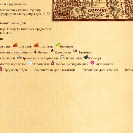
ки в Среднеморье
ежрасовых кланов, турнир
осударственные турниры для 11-35
остях:
сосна, дуб
ица. Продажа именных предметов
ла магии
и:
орговцы
Торговцы
Торговцы
Банкиры
аемники Чемпионата
Лекари
Дровосеки
Плотники
еталлурги
Организаторы Турниров
Огранщики
Кузнецы
Мастер прогнозов
Алхимики
Торговцы снадобьями
Заклинатели
Продавец Ядов
Заклинатель доп. заклятий
Огранщик доп. камней
Кузн