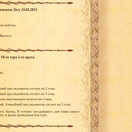
ческом Лесу 24.04.2023
кие работы.
Ковчега.
0-го тура 2-го круга.
ны.
ший преследователь отстает на 3 очка,
ший преследователь отстает на 3 очка,
рали максимальное количество очков,
od
, ближайший преследователь отстает на 3 очка.
ата Арены. В течение сегодняшнего дня главы кланов
ту и время проведения боя тура.