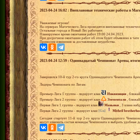
2023-04-24 16:02 : Внеплановые технические работы в Маги
Уважаемые игроки!
На серверах Магического Леса проводятся внеплановые техничес
Остальные города и Новый Лес работают.
Планируемое время окончания работ 19:00 24.04.2023.
При досрочном окончании работ об этом будет объявлено в чате 
Приносим извинения за доставленные неудобства.
2023-04-24 12:59 : Одиннадцатый Чемпионат Арены, итоги 1
Завершился 10-й тур 2-го круга Одиннадцатого Чемпионата Аре
Лидеры Чемпионата по Лигам:
Премьер-Лига 1 группа - лидирует клан
Инквизиция
, ближай
Премьер-Лига 2 группа - лидирует клан
Элементали
, ближай
Первая Лига 1 группа - лидирует клан
Маньяки
, 3 клана наб
Первая Лига 2 группа - лидирует клан
[Gn]
Mithril brotherho
Сегодня стартует 11-й тур 2-го круга Одиннадцатого Чемпион
могут изменить состав команды Чемпионата и выбрать удобные да