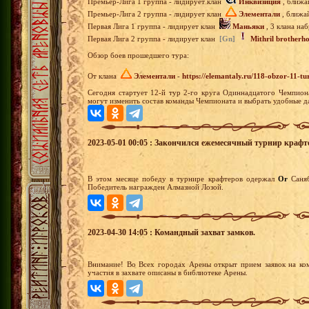
Премьер-Лига 1 группа - лидирует клан
Инквизиция
, ближа
Премьер-Лига 2 группа - лидирует клан
Элементали
, ближай
Первая Лига 1 группа - лидирует клан
Маньяки
, 3 клана на
Первая Лига 2 группа - лидирует клан
[Gn]
Mithril brotherh
Обзор боев прошедшего тура:
От клана
Элементали
-
https://elemantaly.ru/118-obzor-11-
Сегодня стартует 12-й тур 2-го круга Одиннадцатого Чемпион
могут изменить состав команды Чемпионата и выбрать удобные д
2023-05-01 00:05 : Закончился ежемесячный турнир крафт
В этом месяце победу в турнире крафтеров одержал
Or
Сан
Победитель награжден Алмазной Лозой.
2023-04-30 14:05 : Командный захват замков.
Внимание! Во Всех городах Арены открыт прием заявок на ко
участия в захвате описаны в библиотеке Арены.