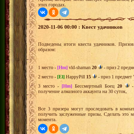
этих городах.
2020-11-06 00:00 : Квест удачников
Подведены итоги квеста удачников. Призо
образом:
1 место -
[Hm]
vld-shaman
20
- приз 2 предм
2 место -
[El]
HappyPill
15
- приз 1 предмет 
3 место -
[Hm]
Бессмертный Боец
20
-
получение алмазного аккаунта на 30 суток,
Все 3 призера могут проследовать в комна
получить заслуженные призы. Сделать это м
момента.