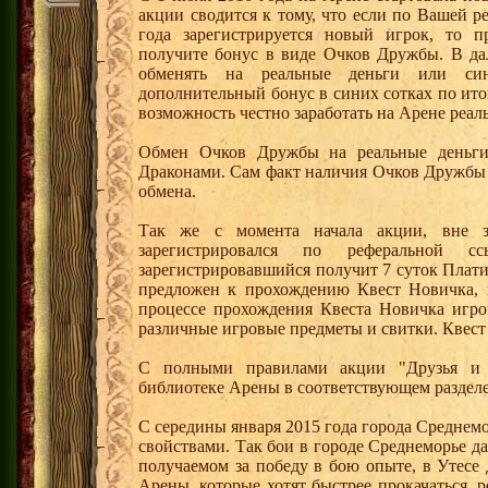
акции сводится к тому, что если по Вашей р
года зарегистрируется новый игрок, то 
получите бонус в виде Очков Дружбы. В д
обменять на реальные деньги или си
дополнительный бонус в синих сотках по ито
возможность честно заработать на Арене реал
Обмен Очков Дружбы на реальные деньги 
Драконами. Сам факт наличия Очков Дружбы 
обмена.
Так же с момента начала акции, вне з
зарегистрировался по реферальной 
зарегистрировавшийся получит 7 суток Плати
предложен к прохождению Квест Новичка, 
процессе прохождения Квеста Новичка игро
различные игровые предметы и свитки. Квест
С полными правилами акции "Друзья и 
библиотеке Арены в соответствующем раздел
С середины января 2015 года города Среднем
свойствами. Так бои в городе Среднеморье 
получаемом за победу в бою опыте, в Утесе
Арены, которые хотят быстрее прокачаться, 