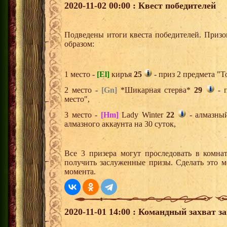
2020-11-02 00:00 : Квест победителей
Подведены итоги квеста победителей. Приз
образом:
1 место -
[El]
киръя
25
- приз 2 предмета "Т
2 место -
[Gn]
*Шикарная стерва*
29
- п
место",
3 место -
[Hm]
Lady Winter
22
- алмазны
алмазного аккаунта на 30 суток,
Все 3 призера могут проследовать в комна
получить заслуженные призы. Сделать это м
момента.
2020-11-01 14:00 : Командный захват з