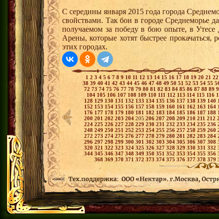
С середины января 2015 года города Среднем
свойствами. Так бои в городе Среднеморье 
получаемом за победу в бою опыте, в Утесе
Арены, которые хотят быстрее прокачаться, 
этих городах.
1
2
3
4
5
6
7
8
9
10
11
12
13
14
15
16
17
18
19
20
21
2
38
39
40
41
42
43
44
45
46
47
48
49
50
51
52
53
54
55
5
72
73
74
75
76
77
78
79
80
81
82
83
84
85
86
87
88
89
104
105
106
107
108
109
110
111
112
113
114
115
116
128
129
130
131
132
133
134
135
136
137
138
139
140
152
153
154
155
156
157
158
159
160
161
162
163
164
176
177
178
179
180
181
182
183
184
185
186
187
188
200
201
202
203
204
205
206
207
208
209
210
211
212
224
225
226
227
228
229
230
231
232
233
234
235
236
248
249
250
251
252
253
254
255
256
257
258
259
260
272
273
274
275
276
277
278
279
280
281
282
283
284
296
297
298
299
300
301
302
303
304
305
306
307
308
320
321
322
323
324
325
326
327
328
329
330
331
332
344
345
346
347
348
349
350
351
352
353
354
355
356
368
369
370
371
372
373
374
375
376
377
378
379