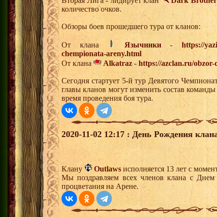
Вторая Лига - лидирует клан
Dark Brothe
количество очков.
Обзоры боев прошедшего тура от кланов:
От клана
Язычники
-
https://ya
chempionata-areny.html
От клана
Alkatraz
-
https://azclan.ru/obzor
Сегодня стартует 5-й тур Девятого Чемпиона
главы кланов могут изменить состав команды
время проведения боя тура.
2020-11-02 12:17 : День Рождения клана
Клану
Outlaws
исполняется 13 лет с момен
Мы поздравляем всех членов клана с Днем
процветания на Арене.