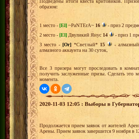
Подведены итоги квеста критовиков. Призо
образом:
1 место -
[El]
~PaNTErA~
16
- приз 2 предм
2 место -
[El]
Двуликий Янус
14
- приз 1 пр
3 место -
[Or]
*Светлый*
15
- алмазный
алмазного аккаунта на 30 суток,
Все 3 призера могут проследовать в комна
получить заслуженные призы. Сделать это м
момента.
2020-11-03 12:05 : Выборы в Губернат
Продолжается прием заявок от жителей Арен
Арены. Прием заявок завершится 9 ноября в 1