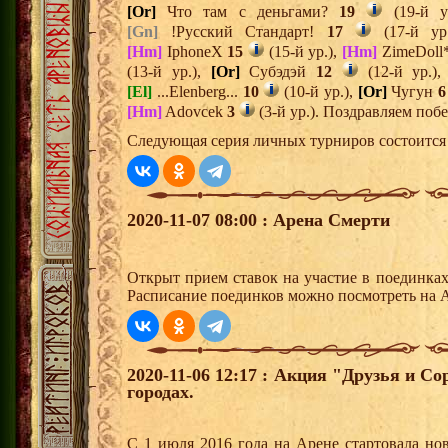
[Or]
Что там с деньгами?
19
(19-й у
[Gn]
!Русский Стандарт!
17
(17-й ур
[Hm]
IphoneX
15
(15-й ур.),
[Hm]
ZimeDoll
(13-й ур.),
[Or]
Субэдэй
12
(12-й ур.)
[El]
...Elenberg...
10
(10-й ур.),
[Or]
Чугун
6
[Hm]
Adovcek
3
(3-й ур.). Поздравляем поб
Следующая серия личных турниров состоится 
2020-11-07 08:00 : Арена Смерти
Открыт прием ставок на участие в поединка
Расписание поединков можно посмотреть на А
2020-11-06 12:17 : Акция "Друзья и С
городах.
С 1 июля 2016 года на Арене стартовала но