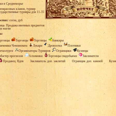
ки в Среднеморье
ежрасовых кланов, турнир
осударственные турниры для 11-35
остях:
сосна, дуб
ица. Продажа именных предметов
ла магии
и:
орговцы
Торговцы
Торговцы
Банкиры
аемники Чемпионата
Лекари
Дровосеки
Плотники
еталлурги
Организаторы Турниров
Огранщики
Кузнецы
Мастер прогнозов
Алхимики
Торговцы снадобьями
Заклинатели
Продавец Ядов
Заклинатель доп. заклятий
Огранщик доп. камней
Кузн