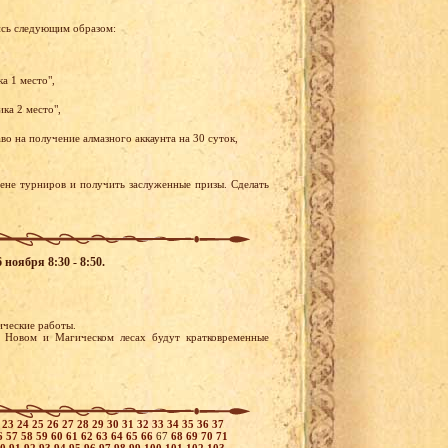
ись следующим образом:
а 1 место",
ка 2 место",
о на получение алмазного аккаунта на 30 суток,
рене турниров и получить заслуженные призы. Сделать
ноября 8:30 - 8:50.
нические работы.
 Новом и Магическом лесах будут кратковременные
2
23
24
25
26
27
28
29
30
31
32
33
34
35
36
37
6
57
58
59
60
61
62
63
64
65
66
67
68
69
70
71