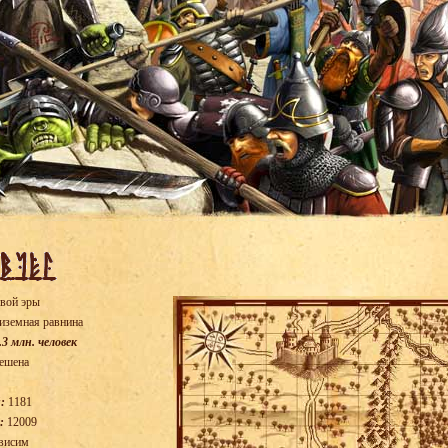
вой эры
иземная равнина
.3 млн. человек
ешена
:
1181
:
12009
висим