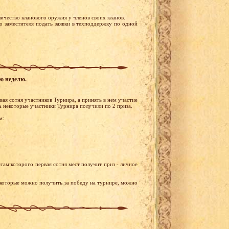
личество кланового оружия у членов своих кланов.
о заместителя подать заявки в техподдержку по одной
ую неделю.
ая сотня участников Турнира, а принять в нем участие
А некоторые участники Турнира получили по 2 приза.
м:
там которого первая сотня мест получит приз - личное
 которые можно получить за победу на турнире, можно