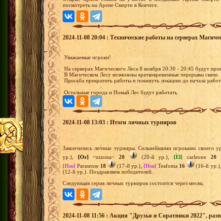
посмотреть на Арене Смерти в Ковчеге.
2024-11-08 20:04 : Технические работы на серверах Магичес
Уважаемые игроки!
На серверах Магического Леса 8 ноября 20:30 - 20:45 будут пр
В Магическом Лесу возможны кратковременные перерывы связи.
Просьба прекратить работы и покинуть локацию до начала работ
Остальные города и Новый Лес будут работать.
2024-11-08 13:03 : Итоги личных турниров
Закончились личные турниры. Сильнейшими игроками своего ур
ур.),
[Or]
~zzzona~
20
(20-й ур.),
[El]
carleone
20
[Hm]
Parasense
18
(17-й ур.),
[Hm]
Teafoma
16
(16-й ур.)
(12-й ур.). Поздравляем победителей.
Следующая серия личных турниров состоится через месяц.
2024-11-08 11:56 : Акция "Друзья и Соратники 2022", раз