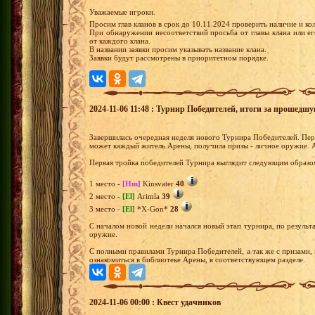
Уважаемые игроки.
Просим глав кланов в срок до 10.11.2024 проверить наличие и ко
При обнаружении несоответствий просьба от главы клана или ег
от каждого клана.
В названии заявки просим указывать название клана.
Заявки будут рассмотрены в приоритетном порядке.
2024-11-06 11:48 : Турнир Победителей, итоги за прошедш
Завершилась очередная неделя нового Турнира Победителей. Перв
может каждый житель Арены, получила призы - личное оружие. 
Первая тройка победителей Турнира выглядит следующим образо
1 место -
[Hm]
Kinsvater
40
2 место -
[El]
Arimla
39
3 место -
[El]
*X-Gon*
28
С началом новой недели начался новый этап турнира, по результа
оружие.
С полными правилами Турнира Победителей, а так же с призами,
ознакомиться в библиотеке Арены, в соответствующем разделе.
2024-11-06 00:00 : Квест удачников