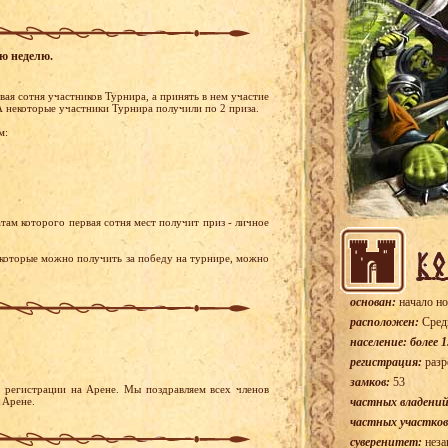
ую неделю.
ая сотня участников Турнира, а принять в нем участие
А некоторые участники Турнира получили по 2 приза.
м:
там которого первая сотня мест получит приз - личное
 которые можно получить за победу на турнире, можно
основан:
начало но
расположен:
Сред
население: более 1
регистрация:
разр
замков:
53
 регистрации на Арене. Мы поздравляем всех членов
 Арене.
частных владений
частных участков
суверенитет:
неза