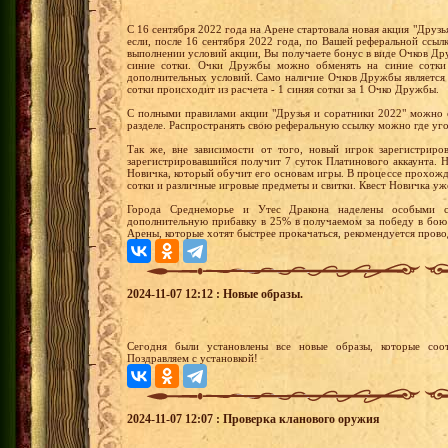
С 16 сентября 2022 года на Арене стартовала новая акция "Друзья
если, после 16 сентября 2022 года, по Вашей реферальной ссыл
выполнении условий акции, Вы получаете бонус в виде Очков 
синие сотки. Очки Дружбы можно обменять на синие сотки
дополнительных условий. Само наличие Очков Дружбы является
сотки происходит из расчета - 1 синяя сотки за 1 Очко Дружбы.
С полными правилами акции "Друзья и соратники 2022" можно 
разделе. Распространять свою реферальную ссылку можно где уг
Так же, вне зависимости от того, новый игрок зарегистриро
зарегистрировавшийся получит 7 суток Платинового аккаунта.
Новичка, который обучит его основам игры. В процессе прохожд
сотки и различные игровые предметы и свитки. Квест Новичка уж
Города Среднеморье и Утес Дракона наделены особыми с
дополнительную прибавку в 25% в получаемом за победу в бою
Арены, которые хотят быстрее прокачаться, рекомендуется прово
2024-11-07 12:12 : Новые образы.
Сегодня были установлены все новые образы, которые соот
Поздравляем с установкой!
2024-11-07 12:07 : Проверка кланового оружия