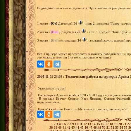
Подведены итоги квеста удачников. Призовые места распределил
1 место -
[Or]
Дагестан1
36
- приз 2 предмета "Топор удачник
2 место -
[Hm]
Доверчивая
20
- приз 1 предмет "Топор удачни
3 место -
[Gn]
nekromanger
24
- алмазный жетон, дающий прав
Все 3 призера могут проследовать в комнату победителей на А
это можно в течении 5 суток с настоящего момента.
2024-11-05 23:03 : Технические работы на серверах Арены 6 
Уважаемые игроки!
На серверах Арены 6 ноября 8:30 - 8:50 будут проводиться тех
В городах Ковчег, Сморье, Утес Дракона, Остров Фантазий,
перерывы связи.
Просьба выйти из Нового и Магического лесов до начала работ.
1
2
3
4
5
6
7
8
9
10
11
12
13
14
15
16
17
18
19
20
21
2
38
39
40
41
42
43
44
45
46
47
48
49
50
51
52
53
54
55
5