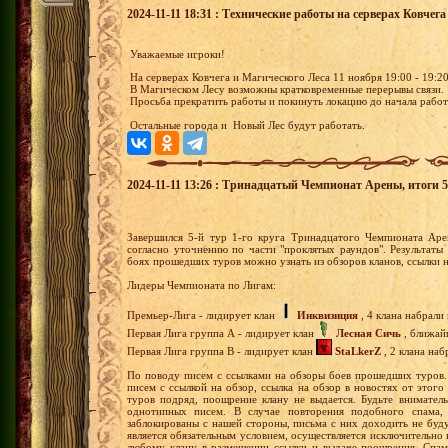
2024-11-11 18:31 : Технические работы на серверах Ковчега
Уважаемые игроки!
На серверах Ковчега и Магического Леса 11 ноября 19:00 - 19:
В Магическом Лесу возможны кратковременные перерывы связи.
Просьба прекратить работы и покинуть локацию до начала работ
Остальные города и Новый Лес будут работать.
2024-11-11 13:26 : Тринадцатый Чемпионат Арены, итоги 5-
Завершился 5-й тур 1-го круга Тринадцатого Чемпионата Ар
согласно уточнению по части "проклятых раундов". Результат
боях прошедших туров можно узнать из обзоров кланов, ссылки 
Лидеры Чемпионата по Лигам:
Премьер-Лига - лидирует клан
Инквизиция
, 4 клана набрали
Первая Лига группа А - лидирует клан
Лесная Сичь
, ближайш
Первая Лига группа В - лидирует клан
StaLkerZ
, 2 клана наб
По поводу писем с ссылками на обзоры боев прошедших туров. 
писем с ссылкой на обзор, ссылка на обзор в новостях от этого 
туров подряд, поощрение клану не выдается. Будьте внимател
однотипных писем. В случае повторения подобного спама,
заблокированы с нашей стороны, письма с них доходить не буду
является обязательным условием, осуществляется исключительно
любому клану в размещении ссылки и выдаче поощрения. Спам