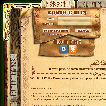
В этом разделе размещаются новости и
2024-11-12 17:41 : Технические работы на серверах Магичес
Уважаемые игроки!
На серверах Магического Леса 12 ноября 19:00 - 19:15 будут п
В Магическом Лесу возможны кратковременные перерывы связи.
Просьба прекратить работы и покинуть локацию до начала работ
Остальные города и Новый Лес будут работать.