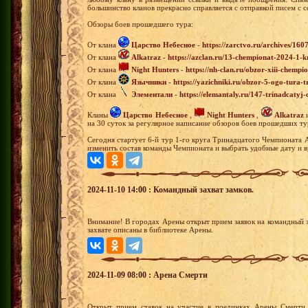
большинство кланов прекрасно справляется с отправкой писем с с
Обзоры боев прошедшего тура:
От клана
Царство Небесное
-
https://zarctvo.ru/archives/160
От клана
Alkatraz
-
https://azclan.ru/13-chempionat-2024-1-k
От клана
Night Hunters
-
https://nh-clan.ru/obzor-xiii-chempi
От клана
Язычники
-
https://yazichniki.ru/obzor-5-ogo-tura
От клана
Элементали
-
https://elemantaly.ru/147-trinadcatyj
Кланы
Царство Небесное
,
Night Hunters
,
Alkatraz
на 30 суток за регулярное написание обзоров боев прошедших ту
Сегодня стартует 6-й тур 1-го круга Тринадцатого Чемпионата 
изменить состав команды Чемпионата и выбрать удобные дату и в
2024-11-10 14:00 : Командный захват замков.
Внимание! В городах Арены открыт прием заявок на командный з
захвате описаны в библиотеке Арены.
2024-11-09 08:00 : Арена Смерти
Открыт прием ставок на участие в поединках Арены Смерти 