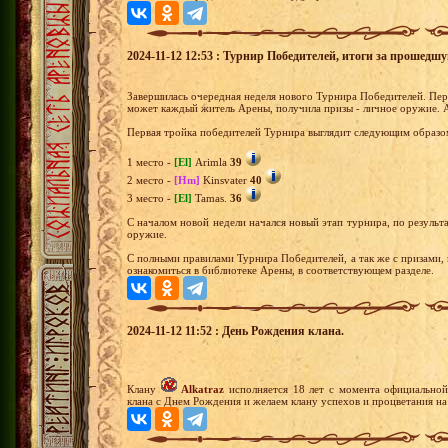
2024-11-12 12:53 : Турнир Победителей, итоги за прошедш
Завершилась очередная неделя нового Турнира Победителей. Перв
может каждый житель Арены, получила призы - личное оружие. 
Первая тройка победителей Турнира выглядит следующим образо
1 место -
[El]
Arimla
39
2 место -
[Hm]
Kinsvater
40
3 место -
[El]
Tamas.
36
С началом новой недели начался новый этап турнира, по результа
оружие.
С полными правилами Турнира Победителей, а так же с призами,
ознакомиться в библиотеке Арены, в соответствующем разделе.
2024-11-12 11:52 : День Рождения клана.
Клану
Alkatraz
исполняется 18 лет с момента официальной
клана с Днем Рождения и желаем клану успехов и процветания на