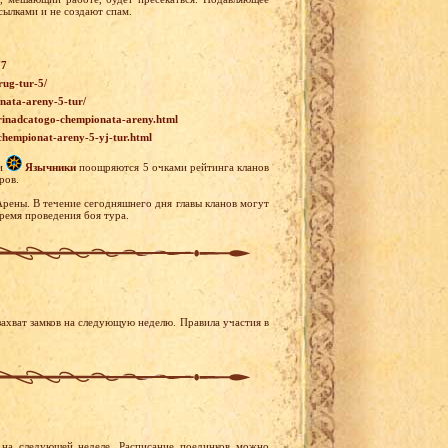
сылками и не создают спам.
77
rug-tur-5/
onata-areny-5-tur/
-trinadcatogo-chempionata-areny.html
-chempionat-areny-5-yj-tur.html
и
Язычники
поощряются 5 очками рейтинга кланов
ров.
Арены. В течение сегодняшнего дня главы кланов могут
ремя проведения боя тура.
ахват замков на следующую неделю. Правила участия в
на следующей неделе. Расписание поединков можно