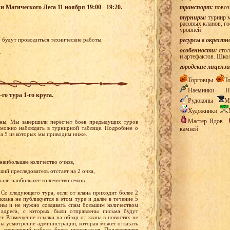
 и Магического Леса 11 ноября 19:00 - 19:20.
транспорт:
повоз
турниры:
турнир м
расовых кланов, г
уровней
20 будут проводиться технические работы.
ресурсы в окрестн
особенности:
стол
.
и артефактов. Шко
городские лицензи
Торговцы
Т
Наемники
Н
го тура 1-го круга.
Рудокопы
М
Художники
Мастер Ядов
ены. Мы завершили пересчет боев предыдущих туров
ы можно наблюдать в турнирной таблице. Подробнее о
камней
на 5 из которых мы приводим ниже.
 наибольшее количество очков,
ий преследователь отстает на 2 очка,
рали наибольшее количество очков.
Со следующего тура, если от клана приходит более 2
клана не публикуется в этом туре и далее в течение 5
ьны и не нужно создавать спам большим количеством
 адреса, с которых были отправлены письма будут
т. Размещение ссылки на обзор от клана в новостях не
 на усмотрение администрации, которая может отказать
, мешающий работе, будет пресекаться. Подавляющее