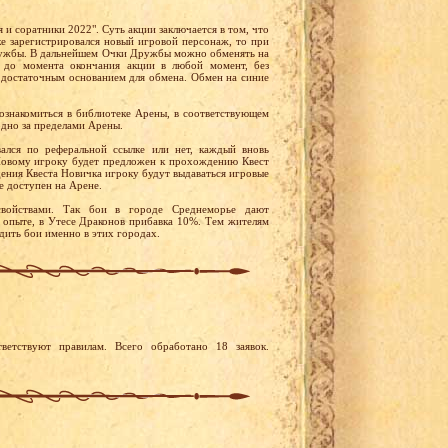
 и соратники 2022". Суть акции заключается в том, что
ке зарегистрировался новый игровой персонаж, то при
Дружбы. В дальнейшем Очки Дружбы можно обменять на
 до момента окончания акции в любой момент, без
 достаточным основанием для обмена. Обмен на синие
ознакомиться в библиотеке Арены, в соответствующем
одно за пределами Арены.
вался по реферальной ссылке или нет, каждый вновь
 Новому игроку будет предложен к прохождению Квест
ения Квеста Новичка игроку будут выдаваться игровые
е доступен на Арене.
войствами. Так бои в городе Среднеморье дают
 опыте, в Утесе Драконов прибавка 10%. Тем жителям
дить бои именно в этих городах.
ветствуют правилам. Всего обработано 18 заявок.