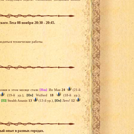
кого Леса 08 ноября 20:30 - 20:45.
оводиться технические работы.
.
овня в этом месяце стали
[Hm]
Ип Ман
24
(21-й
(19-й ур.),
[Or]
Wulferd
18
(18-й ур.),
,
[El]
Stealth Assasin
13
(13-й ур.),
[Or]
Лето!
12
ный опыт в разных городах.