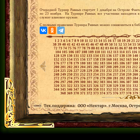
Очередной Турнир Равных стартует 1 декабря на Острове Фанта
по 23 ноября. На Турнире Равных все участники находятся в
служит клановое оружие.
С полными правилами Турнира Равных можно ознакомиться в библ
1
2
3
4
5
6
7
8
9
10
11
12
13
14
15
16
17
18
19
20
21
2
38
39
40
41
42
43
44
45
46
47
48
49
50
51
52
53
54
55
5
72
73
74
75
76
77
78
79
80
81
82
83
84
85
86
87
88
89
104
105
106
107
108
109
110
111
112
113
114
115
116
128
129
130
131
132
133
134
135
136
137
138
139
140
152
153
154
155
156
157
158
159
160
161
162
163
164
176
177
178
179
180
181
182
183
184
185
186
187
188
200
201
202
203
204
205
206
207
208
209
210
211
212
224
225
226
227
228
229
230
231
232
233
234
235
236
248
249
250
251
252
253
254
255
256
257
258
259
260
272
273
274
275
276
277
278
279
280
281
282
283
284
296
297
298
299
300
301
302
303
304
305
306
307
308
320
321
322
323
324
325
326
327
328
329
330
331
332
344
345
346
347
348
349
350
351
352
353
354
355
356
368
369
370
371
372
373
374
375
376
377
378
379