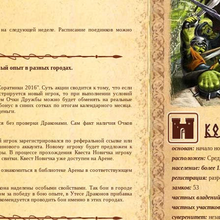
на следующей неделе. Расписание поединков можно
ный опыт в разных городах.
оратники 2016". Суть акции сводится к тому, что если
стрируется новый игрок, то при выполнении условий
ем Очки Дружбы можно будет обменять на реальные
бонус в синих сотках по итогам календарного месяца.
деньги.
я без проверки Драконами. Сам факт наличия Очков
й игрок зарегистрировался по реферальной ссылке или
тинового аккаунта. Новому игроку будет предложен к
основан:
начало но
ры. В процессе прохождения Квеста Новичка игроку
расположен:
Сред
 свитки. Квест Новичка уже доступен на Арене.
население: более 1
ознакомиться в библиотеке Арены в соответствующем
регистрация:
разр
замков:
53
она наделены особыми свойствами. Так бои в городе
м за победу в бою опыте, в Утесе Драконов прибавка
частных владений
екомендуется проводить бои именно в этих городах.
частных участков
суверенитет:
неза