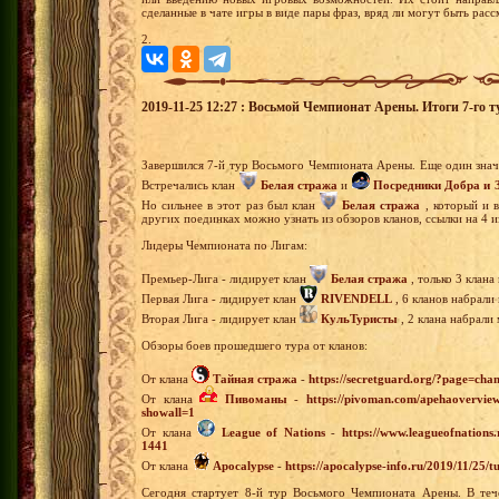
сделанные в чате игры в виде пары фраз, вряд ли могут быть рас
2.
2019-11-25 12:27 : Восьмой Чемпионат Арены. Итоги 7-го т
Завершился 7-й тур Восьмого Чемпионата Арены. Еще один зна
Встречались клан
Белая стража
и
Посредники Добра и 
Но сильнее в этот раз был клан
Белая стража
, который и в
других поединках можно узнать из обзоров кланов, ссылки на 4 
Лидеры Чемпионата по Лигам:
Премьер-Лига - лидирует клан
Белая стража
, только 3 клана
Первая Лига - лидирует клан
RIVENDELL
, 6 кланов набрали
Вторая Лига - лидирует клан
КульТуристы
, 2 клана набрали
Обзоры боев прошедшего тура от кланов:
От клана
Тайная стража
-
https://secretguard.org/?page=
От клана
Пивоманы
-
https://pivoman.com/apehaoverview
showall=1
От клана
League of Nations
-
https://www.leagueofnation
1441
От клана
Apocalypse
-
https://apocalypse-info.ru/2019/11/25/
Сегодня стартует 8-й тур Восьмого Чемпионата Арены. В теч