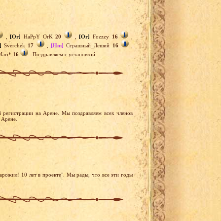
,
[Or]
HaPpY OrK
20
,
[Or]
Fozzzy
16
,
]
Sverchek
17
,
[Hm]
Страшный_Леший
16
,
ari*
16
. Поздравляем с установкой.
 регистрации на Арене. Мы поздравляем всех членов
 Арене.
рожил! 10 лет в проекте". Мы рады, что все эти годы