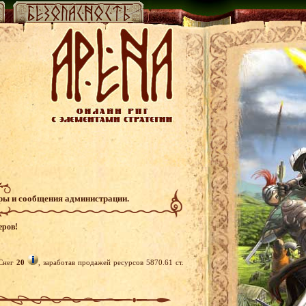
гры и сообщения администрации.
еров!
Снег
20
, заработав продажей ресурсов 5870.61 ст.