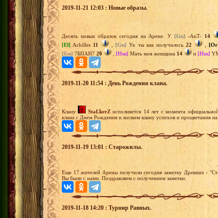
2019-11-21 12:03 : Новые образы.
Десять новых образов сегодня на Арене. У
[Gn]
-AnT-
14
[El]
Achilles
11
,
[Gn]
Ух ты как получилось
22
,
[Or
[Gn]
7БПАН7
20
,
[Hm]
Мать моя женщина
14
и
[Hm]
YM
2019-11-20 11:54 : День Рождения клана.
Клану
StaLkerZ
исполняется 14 лет с момента официальной
клана с Днем Рождения и желаем клану успехов и процветания на
2019-11-19 13:01 : Старожилы.
Еще 17 жителей Арены получили сегодня заметку Древних - "Ста
Вы были с нами. Поздравляем с получением заметки.
2019-11-18 14:20 : Турнир Равных.