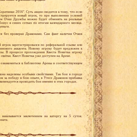
оратники 2016". Суть акции сводится к тому, что если
стрируется новый игрок, то при выполнении условий
ем Очки Дружбы можно будет обменять на реальные
бонус в синих сотках по итогам календарного месяца.
деньги.
я без проверки Драконами. Сам факт наличия Очков
й игрок зарегистрировался по реферальной ссылке или
тинового аккаунта. Новому игроку будет предложен к
ры. В процессе прохождения Квеста Новичка игроку
 свитки. Квест Новичка уже доступен на Арене.
ознакомиться в библиотеке Арены в соответствующем
она наделены особыми свойствами. Так бои в городе
м за победу в бою опыте, в Утесе Драконов прибавка
екомендуется проводить бои именно в этих городах.
наказывается заключением на каторгу на 5 суток.
ната.