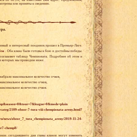
смотрены или приняты к сведению.
ура.
чимый и интересный поединок прошел в Премьер-Лиге.
Зла
. Оба клана были готовы к бою и достойны победы.
озглавляет таблицу Чемпионата. Подробнее об этом и
из которых мы приводим ниже.
 набрали максимальное количество очков,
 максимальное количество очков,
 максимальное количество очков.
champ&season=8&tour=7&league=0&mode=plain
categ/2109-obzor-7-tura-viii-chempionata-areny.html?
s.ru/news/obzor_7_tura_chempionata_areny/2019-11-24-
tur7-chemp8/
ение сегодняшнего дня главы кланов могут изменить