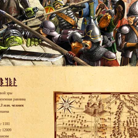
вой эры
иземная равнина
.3 млн. человек
ешена
:
1181
:
12009
висим