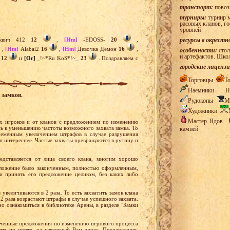
транспорт:
повоз
турниры:
турнир м
расовых кланов, г
уровней
квич 412
12
,
[Hm]
-EDOSS-
20
,
ресурсы в окрестн
,
[Hm]
Alabai2
16
,
[Hm]
Девочка Демон
16
,
особенности:
стол
и артефактов. Шко
я
12
и
[Or]
_!~*Ru KoS*!~_
23
. Поздравляем с
городские лицензи
Торговцы
Т
Наемники
Н
 замков.
Рудокопы
М
Художники
Мастер Ядов
х игроков и от кланов с предложением по изменению
сь к уменьшению частоты возможного захвата замка. То
камней
временным увеличением штрафов в случае разрушения
он интереснее. Частые захваты превращаются в рутину и
едставляется от лица своего клана, многим хорошо
ложение было законченным, полностью оформленным,
 принять его предложение целиком, без каких либо
увеличиваются в 2 раза. То есть захватить замок клана
2 раза возрастают штрафы в случае успешного захвата.
о ознакомиться в библиотеке Арены, в разделе "Замки
нченные предложения по изменению игрового процесса
ть по почте, на известный Вам адрес. Предложения,