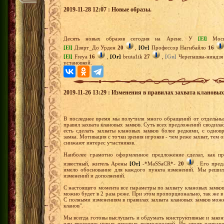
2019-11-28 12:07 : Новые образы.
Десять новых образов сегодня на Арене. У
[El]
Мос
[El]
Дзирт_До Урден
20
,
[Or]
Профессор Нагибайло
16
[El]
Freya
16
,
[Or]
bruta1ik
27
,
[Gn]
Черепашка-ниндз
установкой.
2019-11-26 13:29 : Изменения в правилах захвата клановых
В последнее время мы получили много обращений от отдельны
правил захвата клановых замков. Суть всех предложений сводила
есть сделать захваты клановых замков более редкими, с одно
замка. Мотивация с точки зрения игроков - чем реже захват, тем 
снижают интерес участников.
Наиболее грамотно оформленное предложение сделал, как пр
известный, житель Арены
[Or]
-*MaSSaCR*-
20
. Его пред
имело обоснование для каждого пункта изменений. Мы решили
изменений и дополнений.
С настоящего момента все параметры по захвату клановых замков 
можно будет в 2 раза реже. При этом пропорционально, так же в 
С полными изменениям в правилах захвата клановых замков можн
кланов".
Мы всегда готовы выслушать и обдумать конструктивные и зако
или введению новых игровых возможностей. Их стоит направля