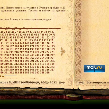
зий. Прием заявок на участие в Турнире пройдет с 20
 одинаковых условиях. Призом за победу на турнире
иотеке Арены, в соответствующем разделе.
2
23
24
25
26
27
28
29
30
31
32
33
34
35
36
37
6
57
58
59
60
61
62
63
64
65
66
67
68
69
70
71
90
91
92
93
94
95
96
97
98
99
100
101
102
103
117
118
119
120
121
122
123
124
125
126
127
141
142
143
144
145
146
147
148
149
150
151
165
166
167
168
169
170
171
172
173
174
175
189
190
191
192
193
194
195
196
197
198
199
213
214
215
216
217
218
219
220
221
222
223
237
238
239
240
241
242
243
244
245
246
247
261
262
263
264
265
266
267
268
269
270
271
285
286
287
288
289
290
291
292
293
294
295
309
310
311
312
313
314
315
316
317
318
319
333
334
335
336
337
338
339
340
341
342
343
357
358
359
360
361
362
363
364
365
366
367
380
381
382
383
384
385
386
387
388
389