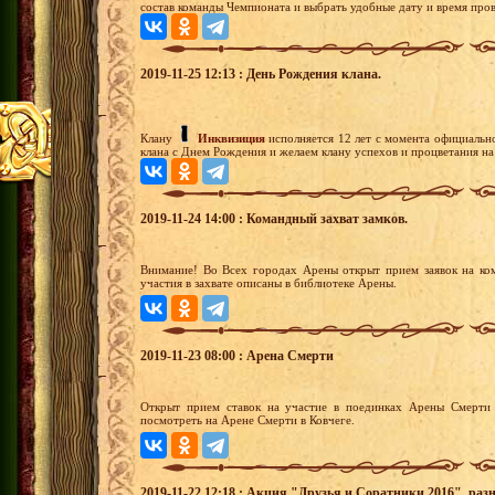
состав команды Чемпионата и выбрать удобные дату и время пров
2019-11-25 12:13 : День Рождения клана.
Клану
Инквизиция
исполняется 12 лет с момента официальн
клана с Днем Рождения и желаем клану успехов и процветания на
2019-11-24 14:00 : Командный захват замков.
Внимание! Во Всех городах Арены открыт прием заявок на ко
участия в захвате описаны в библиотеке Арены.
2019-11-23 08:00 : Арена Смерти
Открыт прием ставок на участие в поединках Арены Смерти 
посмотреть на Арене Смерти в Ковчеге.
2019-11-22 12:18 : Акция "Друзья и Соратники 2016", раз