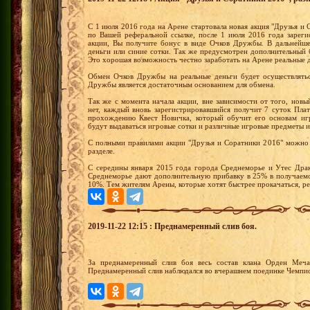
С 1 июля 2016 года на Арене стартовала новая акция "Друзья и С
по Вашей реферальной ссылке, после 1 июля 2016 года зареги
акции, Вы получите бонус в виде Очков Дружбы. В дальнейш
деньги или синие сотки. Так же предусмотрен дополнительный 
Это хорошая возможность честно заработать на Арене реальные 
Обмен Очков Дружбы на реальные деньги будет осуществлятьс
Дружбы является достаточным основанием для обмена.
Так же с момента начала акции, вне зависимости от того, новы
нет, каждый вновь зарегистрировавшийся получит 7 суток Пла
прохождению Квест Новичка, который обучит его основам иг
будут выдаваться игровые сотки и различные игровые предметы и
С полными правилами акции "Друзья и Соратники 2016" можно 
разделе.
С середины января 2015 года города Среднеморье и Утес Драк
Среднеморье дают дополнительную прибавку в 25% в получаемо
10%. Тем жителям Арены, которые хотят быстрее прокачаться, р
2019-11-22 12:15 : Преднамеренный слив боя.
За преднамеренный слив боя весь состав клана Орден Меча 
Преднамеренный слив наблюдался во вчерашнем поединке Чемпио