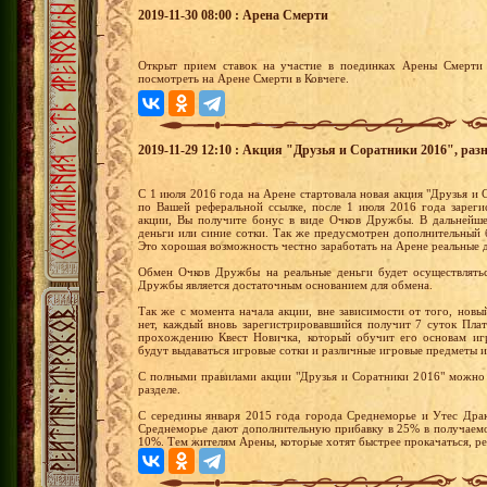
2019-11-30 08:00 : Арена Смерти
Открыт прием ставок на участие в поединках Арены Смерти 
посмотреть на Арене Смерти в Ковчеге.
2019-11-29 12:10 : Акция "Друзья и Соратники 2016", раз
С 1 июля 2016 года на Арене стартовала новая акция "Друзья и С
по Вашей реферальной ссылке, после 1 июля 2016 года зареги
акции, Вы получите бонус в виде Очков Дружбы. В дальнейш
деньги или синие сотки. Так же предусмотрен дополнительный 
Это хорошая возможность честно заработать на Арене реальные 
Обмен Очков Дружбы на реальные деньги будет осуществлятьс
Дружбы является достаточным основанием для обмена.
Так же с момента начала акции, вне зависимости от того, новы
нет, каждый вновь зарегистрировавшийся получит 7 суток Пла
прохождению Квест Новичка, который обучит его основам иг
будут выдаваться игровые сотки и различные игровые предметы и
С полными правилами акции "Друзья и Соратники 2016" можно 
разделе.
С середины января 2015 года города Среднеморье и Утес Драк
Среднеморье дают дополнительную прибавку в 25% в получаемо
10%. Тем жителям Арены, которые хотят быстрее прокачаться, р