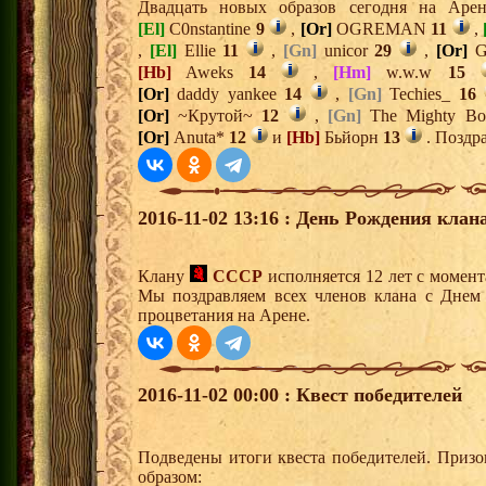
Двадцать новых образов сегодня на Ар
[El]
C0nstantine
9
,
[Or]
OGREMAN
11
,
,
[El]
Ellie
11
,
[Gn]
unicor
29
,
[Or]
G
[Hb]
Aweks
14
,
[Hm]
w.w.w
15
[Or]
daddy yankee
14
,
[Gn]
Techies_
16
[Or]
~Крутой~
12
,
[Gn]
The Mighty B
[Or]
Anuta*
12
и
[Hb]
Бьйорн
13
. Поздра
2016-11-02 13:16 : День Рождения клана
Клану
СССР
исполняется 12 лет с момен
Мы поздравляем всех членов клана с Днем
процветания на Арене.
2016-11-02 00:00 : Квест победителей
Подведены итоги квеста победителей. Приз
образом: