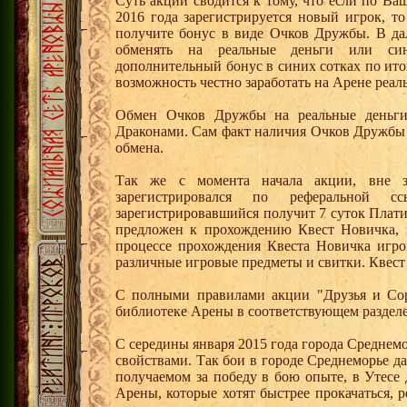
Суть акции сводится к тому, что если по Ва
2016 года зарегистрируется новый игрок, 
получите бонус в виде Очков Дружбы. В д
обменять на реальные деньги или си
дополнительный бонус в синих сотках по ито
возможность честно заработать на Арене реал
Обмен Очков Дружбы на реальные деньги 
Драконами. Сам факт наличия Очков Дружбы 
обмена.
Так же с момента начала акции, вне з
зарегистрировался по реферальной 
зарегистрировавшийся получит 7 суток Плати
предложен к прохождению Квест Новичка, 
процессе прохождения Квеста Новичка игро
различные игровые предметы и свитки. Квест
С полными правилами акции "Друзья и Сор
библиотеке Арены в соответствующем разделе
С середины января 2015 года города Среднем
свойствами. Так бои в городе Среднеморье 
получаемом за победу в бою опыте, в Утесе
Арены, которые хотят быстрее прокачаться, 