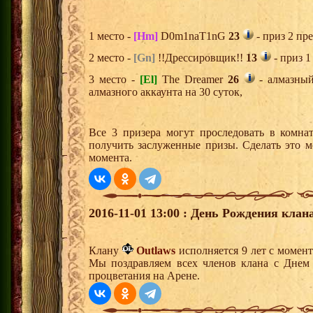
1 место -
[Hm]
D0m1naT1nG
23
- приз 2 пр
2 место -
[Gn]
!!Дрессировщик!!
13
- приз 1
3 место -
[El]
The Dreamer
26
- алмазный
алмазного аккаунта на 30 суток,
Все 3 призера могут проследовать в комна
получить заслуженные призы. Сделать это м
момента.
2016-11-01 13:00 : День Рождения клана
Клану
Outlaws
исполняется 9 лет с момен
Мы поздравляем всех членов клана с Днем
процветания на Арене.