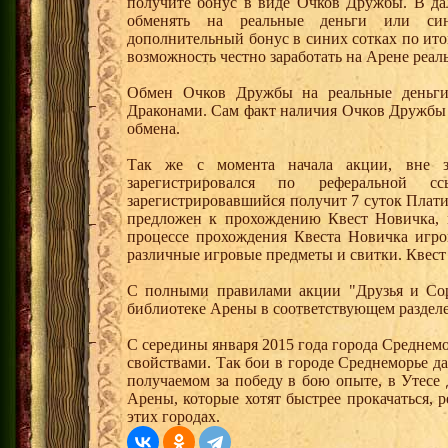
получите бонус в виде Очков Дружбы. В д
обменять на реальные деньги или си
дополнительный бонус в синих сотках по ито
возможность честно заработать на Арене реал
Обмен Очков Дружбы на реальные деньги 
Драконами. Сам факт наличия Очков Дружбы 
обмена.
Так же с момента начала акции, вне з
зарегистрировался по реферальной 
зарегистрировавшийся получит 7 суток Плати
предложен к прохождению Квест Новичка, 
процессе прохождения Квеста Новичка игро
различные игровые предметы и свитки. Квест
С полными правилами акции "Друзья и Сор
библиотеке Арены в соответствующем разделе
С середины января 2015 года города Среднем
свойствами. Так бои в городе Среднеморье 
получаемом за победу в бою опыте, в Утесе
Арены, которые хотят быстрее прокачаться, 
этих городах.