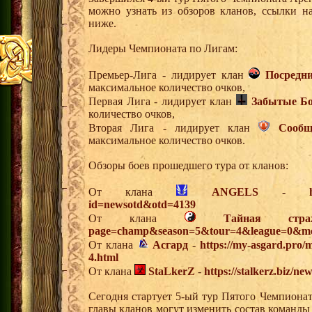
можно узнать из обзоров кланов, ссылки 
ниже.
Лидеры Чемпионата по Лигам:
Премьер-Лига - лидирует клан
Посредн
максимальное количество очков,
Первая Лига - лидирует клан
Забытые Б
количество очков,
Вторая Лига - лидирует клан
Сооб
максимальное количество очков.
Обзоры боев прошедшего тура от кланов:
От клана
ANGELS
-
id=newsotd&otd=4139
От клана
Тайная стра
page=champ&season=5&tour=4&league=0&mo
От клана
Асгард
-
https://my-asgard.pro/
4.html
От клана
StaLkerZ
-
https://stalkerz.biz/ne
Сегодня стартует 5-ый тур Пятого Чемпиона
главы кланов могут изменить состав команды