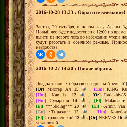
2016-10-28 13:33 : Обратите внимание!
Завтра, 29 октября, в новом лесу Арены бу
Новый лес будет недоступен с 12:00 по време
выйти из нового леса во избежании утери на
будут работать в обычном режиме. Принос
неудобства.
2016-10-27 14:20 : Новые образы.
Двадцать новых образов сегодня на Арене. У
[Or]
Мистер Ал
15
,
[Hm]
KING K
[Hm]
_Kamilla_
12
,
[Or]
Radekhiv8
[Hm]
Сударыня
14
,
[El]
Malamadr
[El]
***Sliding***
20
,
[El]
~Armin Van
[Gn]
~Тираэль~
12
,
[Hm]
Колобо
[El]
Страшненький
12
,
[Or]
NERVES
16
установкой.