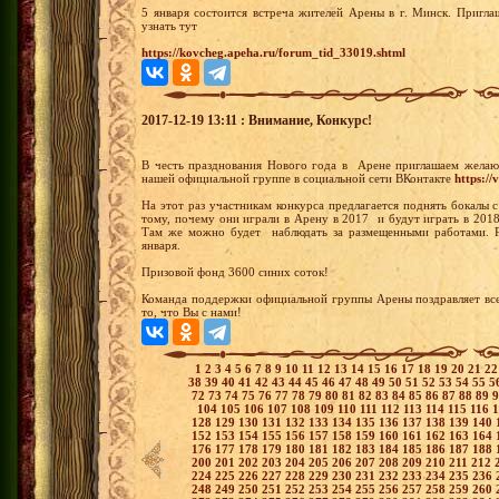
5 января состоится встреча жителей Арены в г. Минск. Пригл
узнать тут
https://kovcheg.apeha.ru/forum_tid_33019.shtml
2017-12-19 13:11 : Внимание, Конкурс!
В честь празднования Нового года в Арене приглашаем желающ
нашей официальной группе в социальной сети ВКонтакте
https://
На этот раз участникам конкурса предлагается поднять бокалы 
тому, почему они играли в Арену в 2017 и будут играть в 201
Там же можно будет наблюдать за размещенными работами. Ре
января.
Призовой фонд 3600 синих соток!
Команда поддержки официальной группы Арены поздравляет вс
то, что Вы с нами!
1
2
3
4
5
6
7
8
9
10
11
12
13
14
15
16
17
18
19
20
21
2
38
39
40
41
42
43
44
45
46
47
48
49
50
51
52
53
54
55
5
72
73
74
75
76
77
78
79
80
81
82
83
84
85
86
87
88
89
104
105
106
107
108
109
110
111
112
113
114
115
116
128
129
130
131
132
133
134
135
136
137
138
139
140
152
153
154
155
156
157
158
159
160
161
162
163
164
176
177
178
179
180
181
182
183
184
185
186
187
188
200
201
202
203
204
205
206
207
208
209
210
211
212
224
225
226
227
228
229
230
231
232
233
234
235
236
248
249
250
251
252
253
254
255
256
257
258
259
260