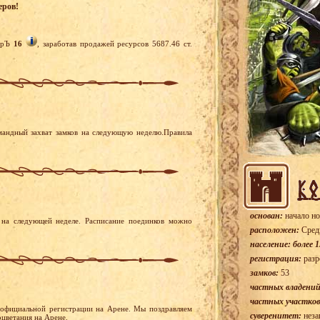
еров!
ерЪ
16
, заработав продажей ресурсов 5687.46 ст.
мандный захват замков на следующую неделю.Правила
основан:
начало но
на следующей неделе. Расписание поединков можно
расположен:
Сред
население: более 1
регистрация:
разр
замков:
53
частных владений
частных участков
 официальной регистрации на Арене. Мы поздравляем
суверенитет:
неза
оцветания на Арене.