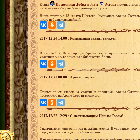
Кланы
Посредники Добра и Зла
и
Асгард
премируются 5 
интересных обзоров боев прошедших туров.
Вчера стартовал 13-ый тур Шестого Чемпионата Арены. Составы
пусть победит сильнейший.
2017-12-24 14:00 : Командный захват замков.
Внимание! Во Всех городах Арены открыт прием заявок на ко
участия в захвате описаны в библиотеке Арены.
2017-12-23 08:00 : Арена Смерти
Открыт прием ставок на участие в поединках Арены Смерти 
посмотреть на Арене Смерти в Ковчеге.
2017-12-22 12:29 : С наступающим Новым Годом!
Заканчивается еще один год из жизни Арены. В уходящем году н
рады, что все эти годы, Вы были с нами.
В наступающем году нам предстоит важное событие. Арене испо