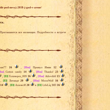
odit-pod-novyj-2018-j-god-v-arene/
йск.
. Приглашаются все желающие. Подробности о встрече
ран77
16
,
[Hm]
Примул Имян
12
,
Hm]
Cotton candy
14
,
[Hm]
Thanks!
23
,
,
[El]
Головорез_009
16
,
[Hm]
Adovddd
13
,
,
[El]
Литанде
20
,
[Hm]
MoonWolf
16
,
8
14
,
[El]
АхилесИ
20
и
[El]
LifeLiq MD
16
.