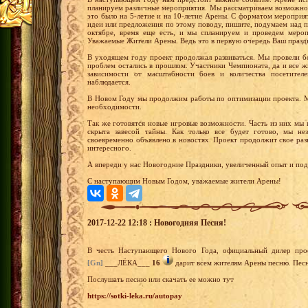
планируем различные мероприятия. Мы рассматриваем возможнос
это было на 5-летие и на 10-летие Арены. С форматом мероприят
идеи или предложения по этому поводу, пишите, подумаем над 
октябре, время еще есть, и мы спланируем и проведем мероп
Уважаемые Жители Арены. Ведь это в первую очередь Ваш празд
В уходящем году проект продолжал развиваться. Мы провели б
проблем остались в прошлом. Участники Чемпионата, да и все 
зависимости от масштабности боев и количества посетител
наблюдается.
В Новом Году мы продолжим работы по оптимизации проекта. М
необходимости.
Так же готовятся новые игровые возможности. Часть из них мы 
скрыта завесой тайны. Как только все будет готово, мы не
своевременно объявлено в новостях. Проект продолжит свое раз
интересного.
А впереди у нас Новогодние Праздники, увеличенный опыт и по
С наступающим Новым Годом, уважаемые жители Арены!
2017-12-22 12:18 : Новогодняя Песня!
В честь Наступающего Нового Года, официальный дилер проек
[Gn]
___ЛЁКА___
16
дарит всем жителям Арены песню. Песн
Послушать песню или скачать ее можно тут
https://sotki-leka.ru/autopay