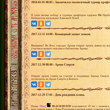
2018-01-01 00:05 : Закончился ежемесячный турнир крафт
В этом месяце победу в турнире крафтеров одержал
Or
Церб
Победитель награжден Алмазной Лозой.
2017-12-31 14:00 : Командный захват замков.
Внимание! Во Всех городах Арены открыт прием заявок на ко
участия в захвате описаны в библиотеке Арены.
2017-12-30 08:00 : Арена Смерти
Открыт прием ставок на участие в поединках Арены Смерти 
посмотреть на Арене Смерти в Ковчеге.
2017-12-29 17:01 : День рождения клана.
Клану
[Hm]
BLACKDEATH
исполняется 14 лет с момента
всех членов клана с Днем Рождения и желаем клану успехов и пр