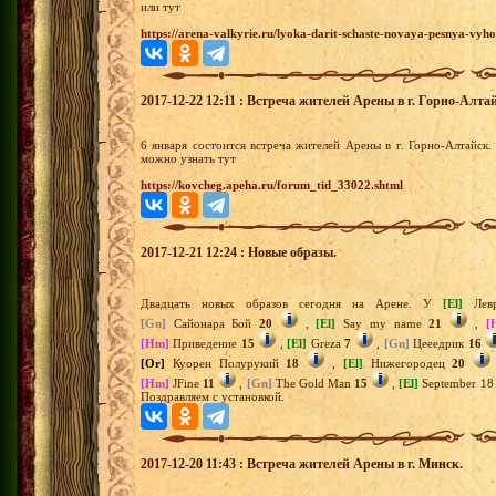
или тут
https://arena-valkyrie.ru/lyoka-darit-schaste-novaya-pesnya-vyh
2017-12-22 12:11 : Встреча жителей Арены в г. Горно-Алта
6 января состоится встреча жителей Арены в г. Горно-Алтайск
можно узнать тут
https://kovcheg.apeha.ru/forum_tid_33022.shtml
2017-12-21 12:24 : Новые образы.
Двадцать новых образов сегодня на Арене. У
[El]
Лев
[Gn]
Сайонара Бой
20
,
[El]
Say my name
21
,
[
[Hm]
Приведение
15
,
[El]
Greza
7
,
[Gn]
Цееедрик
16
[Or]
Куорен Полурукий
18
,
[El]
Нижегородец
20
[Hm]
JFine
11
,
[Gn]
The Gold Man
15
,
[El]
September 1
Поздравляем с установкой.
2017-12-20 11:43 : Встреча жителей Арены в г. Минск.