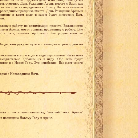
ть отметить День Рождения Арены вместе с Вами, как
ия мы пока не определились. Если у Вас есть какие-то
проведением праздника вместе. День Рождения Арены в
риятие в таком виде, в каком будет интересно Вам,
ник.
ольшую работу по оптимизации проекта. Большинство
жители Арены, могут оценить проделанную работу. Вне
ей в чате, никаких проблем с быстродействием не
ы держим руку на пульсе и немедленно реагируем по
показывали в этом году в виде скриншотов. Часть пока
замедлительно добавим их в игру. Обо всем будет
витие и в Новом Году. Это неизбежно. Вас ждет много
дарки в Новогоднюю Ночь.
та и, по совместительству, "золотой голос Арены"
я посвящена Новому Году в Арене.