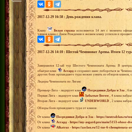
2017-12-29 16:58 : День рождения клана.
Клану
Белая стража
исполняется 14 лет с момента офици
членов клана с Днем Рождения и желаем клану успехов и процвет
2017-12-26 14:10 : Шестой Чемпионат Арены. Итоги 12 тур
Завершился 12-ый тур Шестого Чемпионата Арены. В центр
обыграл клан
Асгард
и сохранил шанс побороться за Чемпион
других боях прошедшего тура можно узнать из обзоров кланов, 
Лидеры Чемпионата по Лигам:
Премьер-Лига - лидирует клан
Посредники Добра и Зла
, бл
Первая Лига - лидирует клан
Забытые Богом
, 4 клана набра
Вторая Лига - лидирует клан
UNDERWORLD
, 2 клана набра
Обзоры боев прошедшего тура от кланов:
От клана
Посредники Добра и Зла
-
https://neutralclan.ru/t
От клана
Асгард
-
https://my-asgard.pro/main/5153-obzor-dv
От клана
Alkatraz
-
https://azclan.ru/12-tur-6-chempionata-a