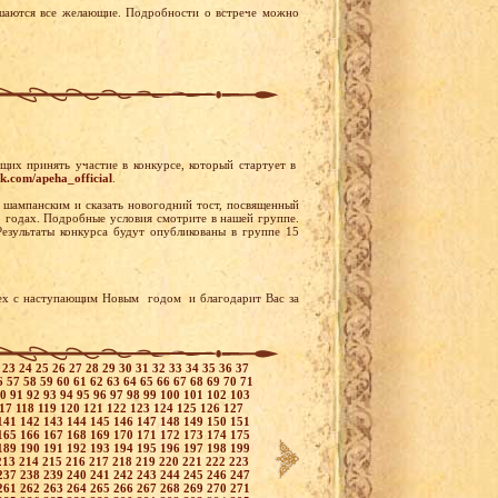
ашаются все желающие. Подробности о встрече можно
их принять участие в конкурсе, который стартует в
vk.com/apeha_official
.
с шампанским и сказать новогодний тост, посвященный
8 годах. Подробные условия смотрите в нашей группе.
зультаты конкурса будут опубликованы в группе 15
ех с наступающим Новым годом и благодарит Вас за
2
23
24
25
26
27
28
29
30
31
32
33
34
35
36
37
6
57
58
59
60
61
62
63
64
65
66
67
68
69
70
71
90
91
92
93
94
95
96
97
98
99
100
101
102
103
117
118
119
120
121
122
123
124
125
126
127
141
142
143
144
145
146
147
148
149
150
151
165
166
167
168
169
170
171
172
173
174
175
189
190
191
192
193
194
195
196
197
198
199
213
214
215
216
217
218
219
220
221
222
223
237
238
239
240
241
242
243
244
245
246
247
261
262
263
264
265
266
267
268
269
270
271