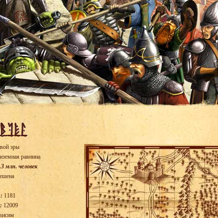
вой эры
иземная равнина
.3 млн. человек
ешена
:
1181
:
12009
висим