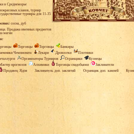
ки в Среднеморье
ежрасовых кланов, турнир
осударственные турниры для 11-35
остях:
сосна, дуб
ица. Продажа именных предметов
ла магии
и:
орговцы
Торговцы
Торговцы
Банкиры
аемники Чемпионата
Лекари
Дровосеки
Плотники
еталлурги
Организаторы Турниров
Огранщики
Кузнецы
Мастер прогнозов
Алхимики
Торговцы снадобьями
Заклинатели
Продавец Ядов
Заклинатель доп. заклятий
Огранщик доп. камней
Кузн