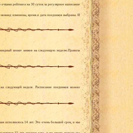
очками рейтинга на 30 суток за регулярное написание
 команд изменены, время и дата поединков выбраны. И
мандный захват замков на следующую неделю.Правила
на следующей неделе. Расписание поединков можно
ам исполнилось 14 лет. Это очень большой срок, и мы
лняется 15 лет, круглая дата, и по этому поводу мы