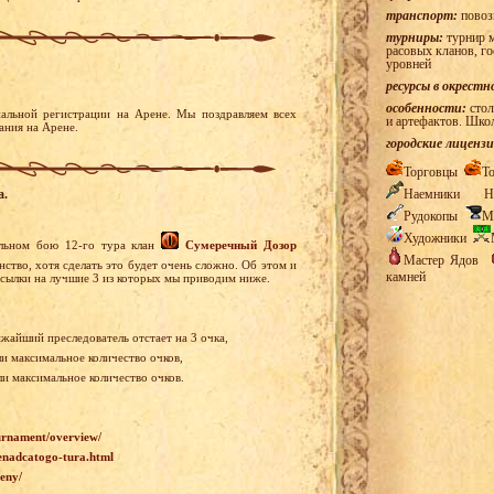
транспорт:
повоз
турниры:
турнир м
расовых кланов, г
уровней
ресурсы в окрестн
особенности:
стол
альной регистрации на Арене. Мы поздравляем всех
и артефактов. Шко
ания на Арене.
городские лицензи
Торговцы
Т
Наемники
Н
а.
Рудокопы
М
Художники
альном бою 12-го тура клан
Сумеречный Дозор
Мастер Ядов
ство, хотя сделать это будет очень сложно. Об этом и
камней
ссылки на лучшие 3 из которых мы приводим ниже.
ижайший преследователь отстает на 3 очка,
ли максимальное количество очков,
ли максимальное количество очков.
ournament/overview/
enadcatogo-tura.html
reny/