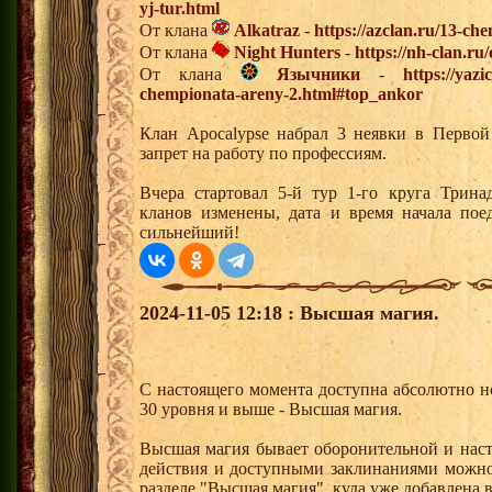
yj-tur.html
От клана
Alkatraz
-
https://azclan.ru/13-ch
От клана
Night Hunters
-
https://nh-clan.ru
От клана
Язычники
-
https://yazi
chempionata-areny-2.html#top_ankor
Клан Apocalypse набрал 3 неявки в Перво
запрет на работу по профессиям.
Вчера стартовал 5-й тур 1-го круга Трин
кланов изменены, дата и время начала пое
сильнейший!
2024-11-05 12:18 : Высшая магия.
С настоящего момента доступна абсолютно н
30 уровня и выше - Высшая магия.
Высшая магия бывает оборонительной и нас
действия и доступными заклинаниями можно
разделе "Высшая магия", куда уже добавлена 