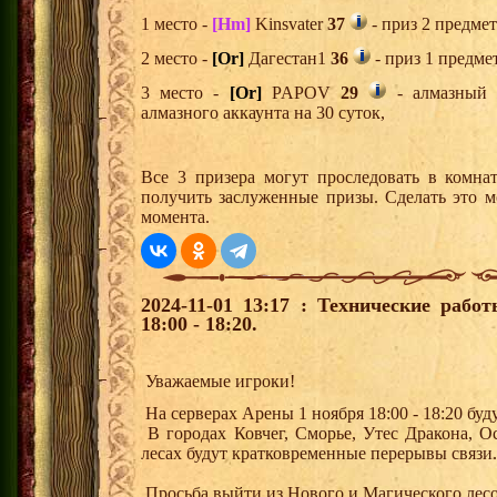
1 место -
[Hm]
Kinsvater
37
- приз 2 предмет
2 место -
[Or]
Дагестан1
36
- приз 1 предме
3 место -
[Or]
PAPOV
29
- алмазный 
алмазного аккаунта на 30 суток,
Все 3 призера могут проследовать в комна
получить заслуженные призы. Сделать это м
момента.
2024-11-01 13:17 : Технические раб
18:00 - 18:20.
Уважаемые игроки!
На серверах Арены 1 ноября 18:00 - 18:20 бу
В городах Ковчег, Сморье, Утес Дракона, 
лесах будут кратковременные перерывы связи
Просьба выйти из Нового и Магического лесов