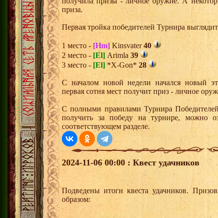
получила призы - личное оружие. А некото
приза.
Первая тройка победителей Турнира выгляди
1 место -
[Hm]
Kinsvater
40
2 место -
[El]
Arimla
39
3 место -
[El]
*X-Gon*
28
С началом новой недели начался новый эта
первая сотня мест получит приз - личное ору
С полными правилами Турнира Победителей,
получить за победу на турнире, можно о
соответствующем разделе.
2024-11-06 00:00 : Квест удачников
Подведены итоги квеста удачников. Призо
образом: