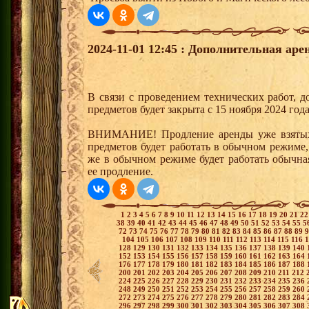
2024-11-01 12:45 : Дополнительная ар
В связи с проведением технических работ, 
предметов будет закрыта с 15 ноября 2024 года
ВНИМАНИЕ! Продление аренды уже взятых
предметов будет работать в обычном режиме,
же в обычном режиме будет работать обычна
ее продление.
1
2
3
4
5
6
7
8
9
10
11
12
13
14
15
16
17
18
19
20
21
2
38
39
40
41
42
43
44
45
46
47
48
49
50
51
52
53
54
55
5
72
73
74
75
76
77
78
79
80
81
82
83
84
85
86
87
88
89
104
105
106
107
108
109
110
111
112
113
114
115
116
128
129
130
131
132
133
134
135
136
137
138
139
140
152
153
154
155
156
157
158
159
160
161
162
163
164
176
177
178
179
180
181
182
183
184
185
186
187
188
200
201
202
203
204
205
206
207
208
209
210
211
212
224
225
226
227
228
229
230
231
232
233
234
235
236
248
249
250
251
252
253
254
255
256
257
258
259
260
272
273
274
275
276
277
278
279
280
281
282
283
284
296
297
298
299
300
301
302
303
304
305
306
307
308