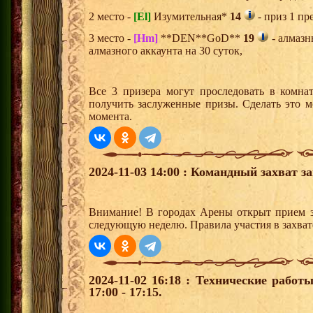
2 место -
[El]
Изумительная*
14
- приз 1 пр
3 место -
[Hm]
**DEN**GoD**
19
- алмазн
алмазного аккаунта на 30 суток,
Все 3 призера могут проследовать в комна
получить заслуженные призы. Сделать это м
момента.
2024-11-03 14:00 : Командный захват з
Внимание! В городах Арены открыт прием з
следующую неделю. Правила участия в захват
2024-11-02 16:18 : Технические работ
17:00 - 17:15.