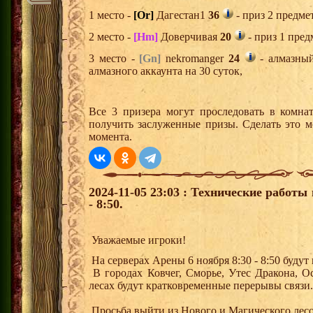
1 место -
[Or]
Дагестан1
36
- приз 2 предме
2 место -
[Hm]
Доверчивая
20
- приз 1 пред
3 место -
[Gn]
nekromanger
24
- алмазный
алмазного аккаунта на 30 суток,
Все 3 призера могут проследовать в комна
получить заслуженные призы. Сделать это м
момента.
2024-11-05 23:03 : Технические работы
- 8:50.
Уважаемые игроки!
На серверах Арены 6 ноября 8:30 - 8:50 буду
В городах Ковчег, Сморье, Утес Дракона, 
лесах будут кратковременные перерывы связи
Просьба выйти из Нового и Магического лесо