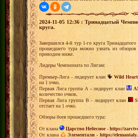
2024-11-05 12:36 : Тринадцатый Чемпи
круга.
Завершился 4-й тур 1-го круга Тринадцатог
прошедшего тура можно узнать из обзоров
приводим ниже.
Лидеры Чемпионата по Лигам:
Премьер-Лига - лидирует клан
Wild Heart
на 1 очко,
Первая Лига группа А - лидирует клан
A
количество очков,
Первая Лига группа В - лидирует клан
S
отстает на 1 очко.
Обзоры боев прошедшего тура:
От клана
Царство Небесное
-
https://zarct
От клана
Элементали
-
https://elemantal