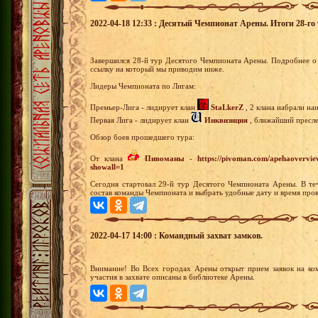
2022-04-18 12:33 : Десятый Чемпионат Арены. Итоги 28-го 
Завершился 28-й тур Десятого Чемпионата Арены. Подробнее о 
ссылку на который мы приводим ниже.
Лидеры Чемпионата по Лигам:
Премьер-Лига - лидирует клан
StaLkerZ
, 2 клана набрали на
Первая Лига - лидирует клан
Инквизиция
, ближайший преслед
Обзор боев прошедшего тура:
От клана
Пивоманы
-
https://pivoman.com/apehaovervie
showall=1
Сегодня стартовал 29-й тур Десятого Чемпионата Арены. В те
состав команды Чемпионата и выбрать удобные дату и время пров
2022-04-17 14:00 : Командный захват замков.
Внимание! Во Всех городах Арены открыт прием заявок на ко
участия в захвате описаны в библиотеке Арены.