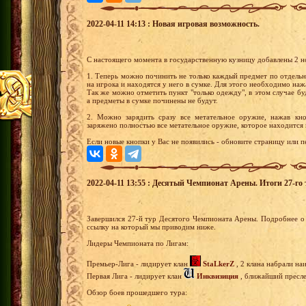
2022-04-11 14:13 : Новая игровая возможность.
С настоящего момента в государственную кузницу добавлены 2 
1. Теперь можно починить не только каждый предмет по отдельн
на игрока и находятся у него в сумке. Для этого необходимо наж
Так же можно отметить пункт "только одежду", в этом случае б
а предметы в сумке починены не будут.
2. Можно зарядить сразу все метательное оружие, нажав кно
заряжено полностью все метательное оружие, которое находится в
Если новые кнопки у Вас не появились - обновите страницу или п
2022-04-11 13:55 : Десятый Чемпионат Арены. Итоги 27-го 
Завершился 27-й тур Десятого Чемпионата Арены. Подробнее о 
ссылку на который мы приводим ниже.
Лидеры Чемпионата по Лигам:
Премьер-Лига - лидирует клан
StaLkerZ
, 2 клана набрали на
Первая Лига - лидирует клан
Инквизиция
, ближайший преслед
Обзор боев прошедшего тура: