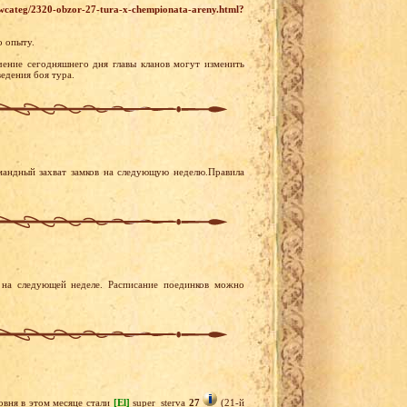
wcateg/2320-obzor-27-tura-x-chempionata-areny.html?
о опыту.
чение сегодняшнего дня главы кланов могут изменить
едения боя тура.
мандный захват замков на следующую неделю.Правила
на следующей неделе. Расписание поединков можно
вня в этом месяце стали
[El]
super_sterva
27
(21-й