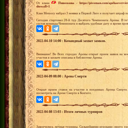
От клана
Пивоманы
-
https://pivoman.com/apehaovervie
showall=1
Клан Memory набрал 3 неявки в Первой Лиге и получает штраф п
Сегодня стартовал 28-й тур Десятого Чемпионата Арены. В те
состав команды Чемпионата и выбрать удобные дату и время пров
2022-04-10 14:00 : Командный захват замков.
Внимание! Во Всех городах Арены открыт прием заявок на ко
участия в захвате описаны в библиотеке Арены.
2022-04-09 08:00 : Арена Смерти
Открыт прием ставок на участие в поединках Арены Смерти 
посмотреть на Арене Смерти в Ковчеге.
2022-04-08 13:03 : Итоги личных турниров
Закончились личные турниры. Сильнейшими игроками своего уро