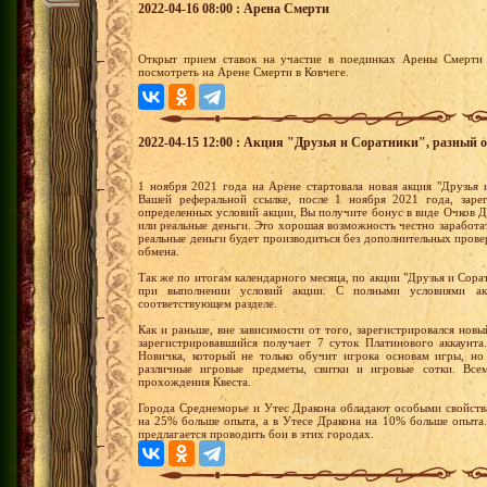
2022-04-16 08:00 : Арена Смерти
Открыт прием ставок на участие в поединках Арены Смерти 
посмотреть на Арене Смерти в Ковчеге.
2022-04-15 12:00 : Акция "Друзья и Соратники", разный о
1 ноября 2021 года на Арене стартовала новая акция "Друзья 
Вашей реферальной ссылке, после 1 ноября 2021 года, зарег
определенных условий акции, Вы получите бонус в виде Очков
или реальные деньги. Это хорошая возможность честно заработ
реальные деньги будет производиться без дополнительных прове
обмена.
Так же по итогам календарного месяца, по акции "Друзья и Сор
при выполнении условий акции. С полными условиями ак
соответствующем разделе.
Как и раньше, вне зависимости от того, зарегистрировался нов
зарегистрировавшийся получает 7 суток Платинового аккаунт
Новичка, который не только обучит игрока основам игры, но
различные игровые предметы, свитки и игровые сотки. Все
прохождения Квеста.
Города Среднеморье и Утес Дракона обладают особыми свойств
на 25% больше опыта, а в Утесе Дракона на 10% больше опыта.
предлагается проводить бои в этих городах.