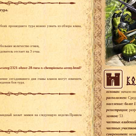
тура.
боях прошедшего тура можно узнать из обзора клана,
ибольшее количество очков,
ователь отстает на 3 очка.
wcateg/2321-obzor-28-tura-x-chempionata-areny.html?
чение сегодняшнего дня главы кланов могут изменить
едения боя тура.
основан:
начало но
расположен:
Сред
население: более 1
регистрация:
разр
мандный захват замков на следующую неделю.Правила
замков:
53
частных владений
частных участков
суверенитет:
неза