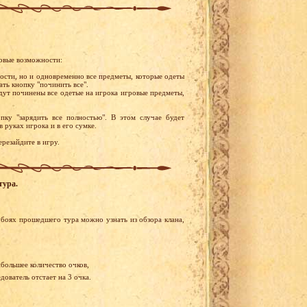
новые возможности:
ости, но и одновременно все предметы, которые одеты
ать кнопку "починить все".
удут починены все одетые на игрока игровые предметы,
пку "зарядить все полностью". В этом случае будет
 руках игрока и в его сумке.
ерезайдите в игру.
тура.
боях прошедшего тура можно узнать из обзора клана,
ибольшее количество очков,
ователь отстает на 3 очка.