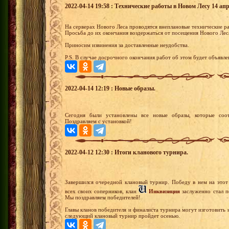
2022-04-14 19:58 : Технические работы в Новом Лесу 14 апр
На серверах Нового Леса проводятся внеплановые технические р
Просьба до их окончания воздержаться от посещения Нового Лес
Приносим извинения за доставленные неудобства.
P.S. В случае досрочного окончания работ об этом будет объявле
2022-04-14 12:19 : Новые образы.
Сегодня были установлены все новые образы, которые соот
Поздравляем с установкой!
2022-04-12 12:30 : Итоги кланового турнира.
Завершился очередной клановый турнир. Победу в нем на этот
всех своих соперников, клан
Инквизиция
заслуженно стал п
Мы поздравляем победителей!
Главы кланов победителя и финалиста турнира могут изготовить
следующий клановый турнир пройдет осенью.