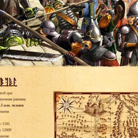
вой эры
иземная равнина
.3 млн. человек
ешена
:
1181
:
12009
висим