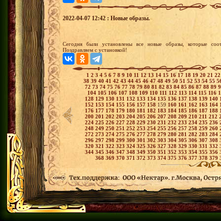
2022-04-07 12:42 : Новые образы.
Сегодня были установлены все новые образы, которые соот
Поздравляем с установкой!
1
2
3
4
5
6
7
8
9
10
11
12
13
14
15
16
17
18
19
20
21
2
38
39
40
41
42
43
44
45
46
47
48
49
50
51
52
53
54
55
5
72
73
74
75
76
77
78
79
80
81
82
83
84
85
86
87
88
89
104
105
106
107
108
109
110
111
112
113
114
115
116
128
129
130
131
132
133
134
135
136
137
138
139
140
152
153
154
155
156
157
158
159
160
161
162
163
164
176
177
178
179
180
181
182
183
184
185
186
187
188
200
201
202
203
204
205
206
207
208
209
210
211
212
224
225
226
227
228
229
230
231
232
233
234
235
236
248
249
250
251
252
253
254
255
256
257
258
259
260
272
273
274
275
276
277
278
279
280
281
282
283
284
296
297
298
299
300
301
302
303
304
305
306
307
308
320
321
322
323
324
325
326
327
328
329
330
331
332
344
345
346
347
348
349
350
351
352
353
354
355
356
368
369
370
371
372
373
374
375
376
377
378
379