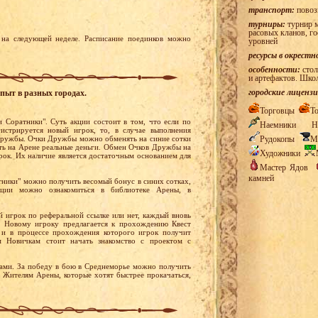
транспорт:
повоз
турниры:
турнир м
расовых кланов, г
на следующей неделе. Расписание поединков можно
уровней
ресурсы в окрестн
особенности:
стол
и артефактов. Шко
городские лицензи
пыт в разных городах.
Торговцы
Т
и Соратники". Суть акции состоит в том, что если по
Наемники
Н
истрируется новый игрок, то, в случае выполнения
Рудокопы
М
 Дружбы. Очки Дружбы можно обменять на синие сотки
ать на Арене реальные деньги. Обмен Очков Дружбы на
Художники
рок. Их наличие является достаточным основанием для
Мастер Ядов
камней
атники" можно получить весомый бонус в синих сотках,
ции можно ознакомиться в библиотеке Арены, в
ый игрок по реферальной ссылке или нет, каждый вновь
а. Новому игроку предлагается к прохождению Квест
 и в процессе прохождения которого игрок получит
м Новичкам стоит начать знакомство с проектом с
ами. За победу в бою в Среднеморье можно получить
 Жителям Арены, которые хотят быстрее прокачаться,