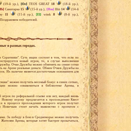
(19-й ур.),
[Or]
TEOS GREAT
18
(18-й ур.),
Hb]
Санитарка
15
(15-й ур.),
[Hm]
llliii
14
(14-й
рму
11
(11-й ур.),
[El]
witek
8
(8-й ур.),
. Поздравляем победителей.
пыт в разных городах.
и Соратники". Суть акции состоит в том, что если по
истрируется новый игрок, то, в случае выполнения
 Дружбы. Очки Дружбы можно обменять на синие сотки
ать на Арене реальные деньги. Обмен Очков Дружбы на
рок. Их наличие является достаточным основанием для
атники" можно получить весомый бонус в синих сотках,
ции можно ознакомиться в библиотеке Арены, в
ый игрок по реферальной ссылке или нет, каждый вновь
а. Новому игроку предлагается к прохождению Квест
 и в процессе прохождения которого игрок получит
м Новичкам стоит начать знакомство с проектом с
ами. За победу в бою в Среднеморье можно получить
 Жителям Арены, которые хотят быстрее прокачаться,