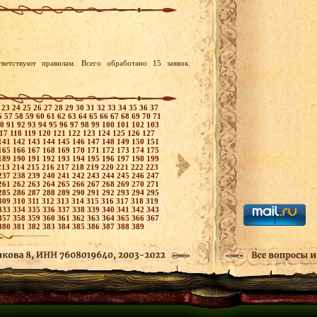
ветствуют правилам. Всего обработано 15 заявок.
2
23
24
25
26
27
28
29
30
31
32
33
34
35
36
37
6
57
58
59
60
61
62
63
64
65
66
67
68
69
70
71
90
91
92
93
94
95
96
97
98
99
100
101
102
103
117
118
119
120
121
122
123
124
125
126
127
141
142
143
144
145
146
147
148
149
150
151
165
166
167
168
169
170
171
172
173
174
175
189
190
191
192
193
194
195
196
197
198
199
213
214
215
216
217
218
219
220
221
222
223
237
238
239
240
241
242
243
244
245
246
247
261
262
263
264
265
266
267
268
269
270
271
285
286
287
288
289
290
291
292
293
294
295
309
310
311
312
313
314
315
316
317
318
319
333
334
335
336
337
338
339
340
341
342
343
357
358
359
360
361
362
363
364
365
366
367
380
381
382
383
384
385
386
387
388
389