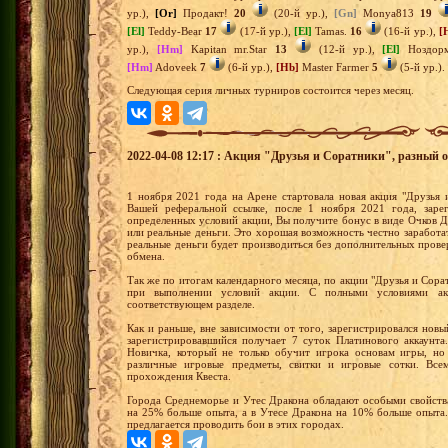
ур.),
[Or]
Продакт!
20
(20-й ур.),
[Gn]
Monya813
19
[El]
Teddy-Bear
17
(17-й ур.),
[El]
Tamas.
16
(16-й ур.),
[
ур.),
[Hm]
Kapitan mr.Star
13
(12-й ур.),
[El]
Ноздо
[Hm]
Adoveek
7
(6-й ур.),
[Hb]
Master Farmer
5
(5-й ур.)
Следующая серия личных турниров состоится через месяц.
2022-04-08 12:17 : Акция "Друзья и Соратники", разный о
1 ноября 2021 года на Арене стартовала новая акция "Друзья 
Вашей реферальной ссылке, после 1 ноября 2021 года, зарег
определенных условий акции, Вы получите бонус в виде Очков
или реальные деньги. Это хорошая возможность честно заработ
реальные деньги будет производиться без дополнительных прове
обмена.
Так же по итогам календарного месяца, по акции "Друзья и Сор
при выполнении условий акции. С полными условиями ак
соответствующем разделе.
Как и раньше, вне зависимости от того, зарегистрировался нов
зарегистрировавшийся получает 7 суток Платинового аккаунт
Новичка, который не только обучит игрока основам игры, но
различные игровые предметы, свитки и игровые сотки. Все
прохождения Квеста.
Города Среднеморье и Утес Дракона обладают особыми свойств
на 25% больше опыта, а в Утесе Дракона на 10% больше опыта.
предлагается проводить бои в этих городах.