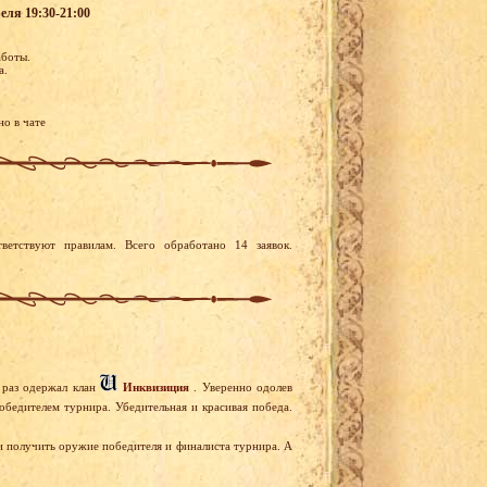
еля 19:30-21:00
аботы.
а.
но в чате
ветствуют правилам. Всего обработано 14 заявок.
 раз одержал клан
Инквизиция
. Уверенно одолев
обедителем турнира. Убедительная и красивая победа.
 и получить оружие победителя и финалиста турнира. А