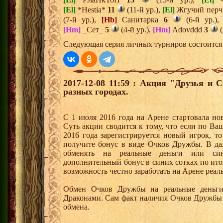
[El]
*Hestia*
11
(11-й ур.),
[El]
Жгучий пер
(7-й ур.),
[Hb]
Санитарка
6
(6-й ур.)
[Hm]
_Сет_
5
(4-й ур.),
[Hm]
Adovddd
3
(
Следующая серия личных турниров состоится 
2017-12-08 11:59 : Акция "Друзья и 
разных городах.
С 1 июля 2016 года на Арене стартовала но
Суть акции сводится к тому, что если по Ва
2016 года зарегистрируется новый игрок, 
получите бонус в виде Очков Дружбы. В д
обменять на реальные деньги или си
дополнительный бонус в синих сотках по ито
возможность честно заработать на Арене реал
Обмен Очков Дружбы на реальные деньги 
Драконами. Сам факт наличия Очков Дружбы 
обмена.