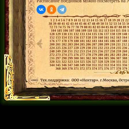
Расписание поединков можно посмотреть на А
1
2
3
4
5
6
7
8
9
10
11
12
13
14
15
16
17
18
19
20
21
2
38
39
40
41
42
43
44
45
46
47
48
49
50
51
52
53
54
55
5
72
73
74
75
76
77
78
79
80
81
82
83
84
85
86
87
88
89
104
105
106
107
108
109
110
111
112
113
114
115
116
128
129
130
131
132
133
134
135
136
137
138
139
140
152
153
154
155
156
157
158
159
160
161
162
163
164
176
177
178
179
180
181
182
183
184
185
186
187
188
200
201
202
203
204
205
206
207
208
209
210
211
212
224
225
226
227
228
229
230
231
232
233
234
235
236
248
249
250
251
252
253
254
255
256
257
258
259
260
272
273
274
275
276
277
278
279
280
281
282
283
284
296
297
298
299
300
301
302
303
304
305
306
307
308
320
321
322
323
324
325
326
327
328
329
330
331
332
344
345
346
347
348
349
350
351
352
353
354
355
356
368
369
370
371
372
373
374
375
376
377
378
379