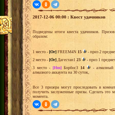
2017-12-06 00:00 : Квест удачников
Подведены итоги квеста удачников. Призо
образом:
1 место -
[Or]
FREEM4N
15
- приз 2 предме
2 место -
[Or]
Дагестан1
23
- приз 1 предме
3 место -
[Hm]
Борбос3
14
- алмазный 
алмазного аккаунта на 30 суток,
Все 3 призера могут проследовать в комна
получить заслуженные призы. Сделать это м
момента.