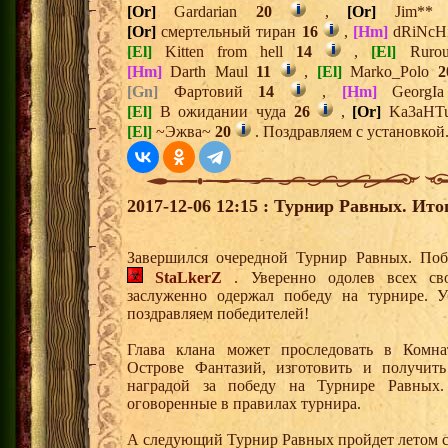
[Or]
Gardarian
20
,
[Or]
Jim*
[Or]
смертельный тиран
16
,
[Hm]
dRiNc
[El]
Kitten from hell
14
,
[El]
Ruro
[Hm]
Darth Maul
11
,
[El]
Marko_Polo
2
[Gn]
Фартовий
14
,
[Hm]
Georg
[El]
В ожидании чуда
26
,
[Or]
Ka3aHT
[El]
~Эжва~
20
. Поздравляем с установкой
2017-12-06 12:15 : Турнир Равных. Ито
Завершился очередной Турнир Равных. Поб
StaLkerZ
. Уверенно одолев всех св
заслуженно одержал победу на турнире. У
поздравляем победителей!
Глава клана может проследовать в Комна
Острове Фантазий, изготовить и получить
наградой за победу на Турнире Равных.
оговоренные в правилах турнира.
А следующий Турнир Равных пройдет летом с