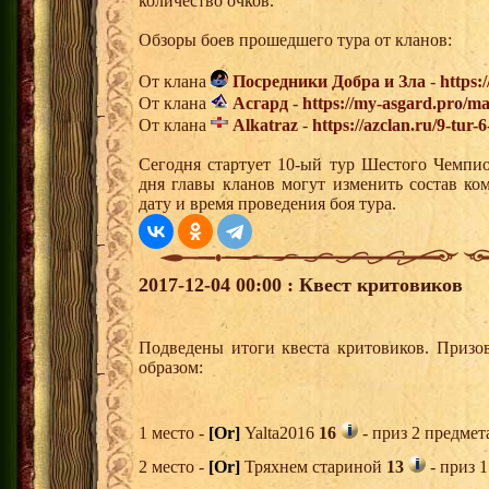
количество очков.
Обзоры боев прошедшего тура от кланов:
От клана
Посредники Добра и Зла
-
https:
От клана
Асгард
-
https://my-asgard.pro/m
От клана
Alkatraz
-
https://azclan.ru/9-tur
Сегодня стартует 10-ый тур Шестого Чемпи
дня главы кланов могут изменить состав к
дату и время проведения боя тура.
2017-12-04 00:00 : Квест критовиков
Подведены итоги квеста критовиков. Призо
образом:
1 место -
[Or]
Yalta2016
16
- приз 2 предмет
2 место -
[Or]
Тряхнем стариной
13
- приз 