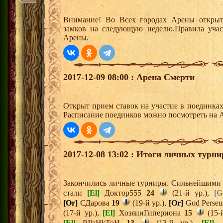
Внимание! Во Всех городах Арены открыт
замков на следующую неделю.Правила учас
Арены.
2017-12-09 08:00 : Арена Смерти
Открыт прием ставок на участие в поединка
Расписание поединков можно посмотреть на А
2017-12-08 13:02 : Итоги личных турни
Закончились личные турниры. Сильнейшими и
стали
[El]
Доктор555
24
(21-й ур.),
[G
[Or]
СДарова
19
(19-й ур.),
[Or]
God Perse
(17-й ур.),
[El]
ХозяинГипериона
15
(15-
[El]
PJlaHkToH
13
(13-й ур.),
[El]
-X