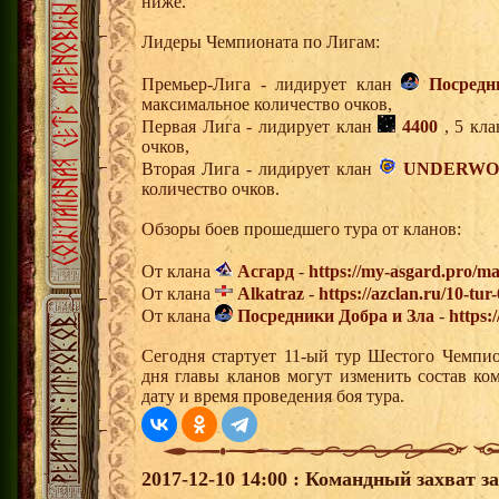
ниже.
Лидеры Чемпионата по Лигам:
Премьер-Лига - лидирует клан
Посредн
максимальное количество очков,
Первая Лига - лидирует клан
4400
, 5 кла
очков,
Вторая Лига - лидирует клан
UNDERWO
количество очков.
Обзоры боев прошедшего тура от кланов:
От клана
Асгард
-
https://my-asgard.pro/ma
От клана
Alkatraz
-
https://azclan.ru/10-tu
От клана
Посредники Добра и Зла
-
https:
Сегодня стартует 11-ый тур Шестого Чемпи
дня главы кланов могут изменить состав к
дату и время проведения боя тура.
2017-12-10 14:00 : Командный захват з