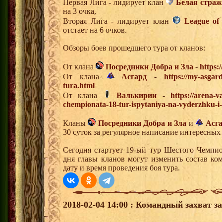
Первая Лига - лидирует клан
Белая страж
на 3 очка,
Вторая Лига - лидирует клан
League of
отстает на 6 очков.
Обзоры боев прошедшего тура от кланов:
От клана
Посредники Добра и Зла
-
https:
От клана
Асгард
-
https://my-asgar
tura.html
От клана
Валькирии
-
https://arena-v
chempionata-18-tur-ispytaniya-na-vyderzhku-i
Кланы
Посредники Добра и Зла
и
Асг
30 суток за регулярное написание интересных
Сегодня стартует 19-ый тур Шестого Чемпи
дня главы кланов могут изменить состав к
дату и время проведения боя тура.
2018-02-04 14:00 : Командный захват з