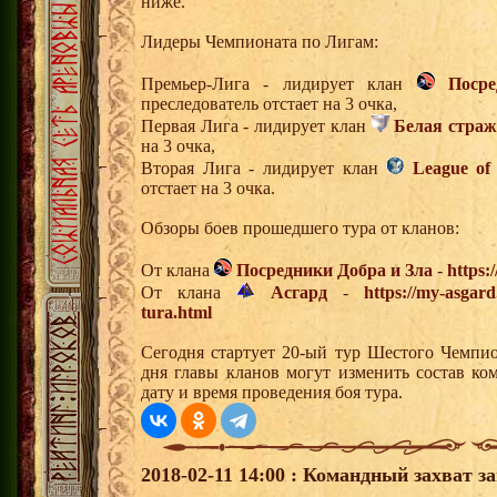
ниже.
Лидеры Чемпионата по Лигам:
Премьер-Лига - лидирует клан
Поср
преследователь отстает на 3 очка,
Первая Лига - лидирует клан
Белая страж
на 3 очка,
Вторая Лига - лидирует клан
League of
отстает на 3 очка.
Обзоры боев прошедшего тура от кланов:
От клана
Посредники Добра и Зла
-
https:
От клана
Асгард
-
https://my-asgar
tura.html
Сегодня стартует 20-ый тур Шестого Чемпи
дня главы кланов могут изменить состав к
дату и время проведения боя тура.
2018-02-11 14:00 : Командный захват з