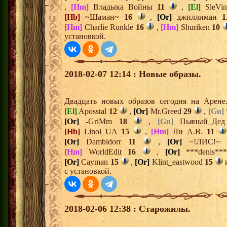
,
[Hm]
Владыка Войны
11
,
[El]
SleVi
[Hb]
~Шаман~
16
,
[Or]
джиллиман
1
[Hm]
Charlie Runkle
16
,
[Hm]
Shuriken
10
установкой.
2018-02-07 12:14 : Новые образы.
Двадцать новых образов сегодня на Арен
[El]
Aposstal
12
,
[Or]
Mr.Greed
29
,
[Gn]
[Or]
-GriMm
18
,
[Gn]
Пьяный_Де
[Hb]
Linol_UA
15
,
[Hm]
Ли А.В.
11
[Or]
Dambldorr
11
,
[Or]
~!ЛИС!
[Hm]
WorldEdit
16
,
[Or]
***denis*
[Or]
Cayman
15
,
[Or]
Klint_eastwood
15
с установкой.
2018-02-06 12:38 : Старожилы.