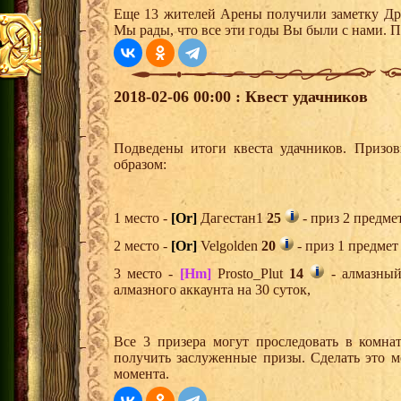
Еще 13 жителей Арены получили заметку Дре
Мы рады, что все эти годы Вы были с нами. П
2018-02-06 00:00 : Квест удачников
Подведены итоги квеста удачников. Призо
образом:
1 место -
[Or]
Дагестан1
25
- приз 2 предме
2 место -
[Or]
Velgolden
20
- приз 1 предмет
3 место -
[Hm]
Prosto_Plut
14
- алмазный
алмазного аккаунта на 30 суток,
Все 3 призера могут проследовать в комна
получить заслуженные призы. Сделать это м
момента.