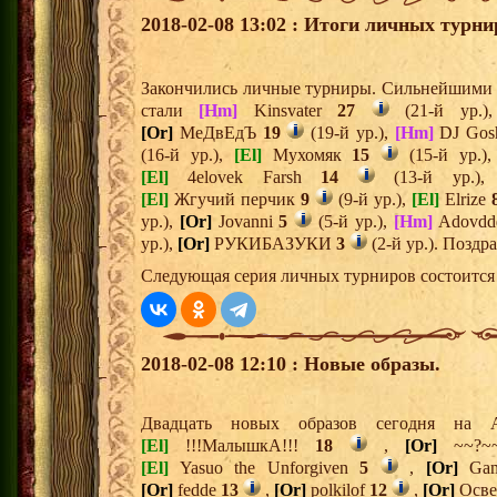
2018-02-08 13:02 : Итоги личных турни
Закончились личные турниры. Сильнейшими и
стали
[Hm]
Kinsvater
27
(21-й ур.
[Or]
МеДвЕдЪ
19
(19-й ур.),
[Hm]
DJ Gos
(16-й ур.),
[El]
Мухомяк
15
(15-й ур.)
[El]
4elovek Farsh
14
(13-й ур.)
[El]
Жгучий перчик
9
(9-й ур.),
[El]
Elrize
ур.),
[Or]
Jovanni
5
(5-й ур.),
[Hm]
Adovd
ур.),
[Or]
РУКИБАЗУКИ
3
(2-й ур.). Поздр
Следующая серия личных турниров состоится 
2018-02-08 12:10 : Новые образы.
Двадцать новых образов сегодня на
[El]
!!!МалышкА!!!
18
,
[Or]
~~?
[El]
Yasuo the Unforgiven
5
,
[Or]
Gam
[Or]
fedde
13
,
[Or]
polkilof
12
,
[Or]
Осве