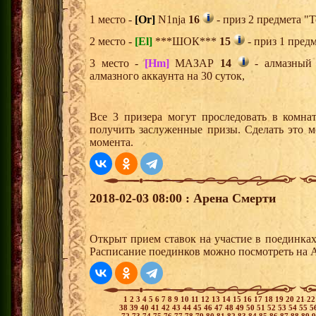
1 место -
[Or]
N1nja
16
- приз 2 предмета "Т
2 место -
[El]
***ШОК***
15
- приз 1 пред
3 место -
[Hm]
МАЗАР
14
- алмазный 
алмазного аккаунта на 30 суток,
Все 3 призера могут проследовать в комна
получить заслуженные призы. Сделать это м
момента.
2018-02-03 08:00 : Арена Смерти
Открыт прием ставок на участие в поединка
Расписание поединков можно посмотреть на А
1
2
3
4
5
6
7
8
9
10
11
12
13
14
15
16
17
18
19
20
21
2
38
39
40
41
42
43
44
45
46
47
48
49
50
51
52
53
54
55
5