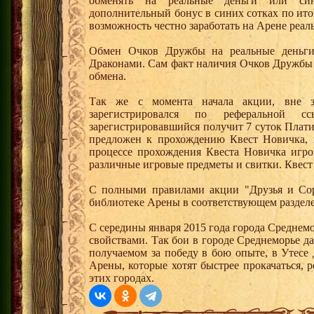
обменять на реальные деньги или си
дополнительный бонус в синих сотках по ито
возможность честно заработать на Арене реал
Обмен Очков Дружбы на реальные деньги 
Драконами. Сам факт наличия Очков Дружбы 
обмена.
Так же с момента начала акции, вне з
зарегистрировался по реферальной 
зарегистрировавшийся получит 7 суток Плати
предложен к прохождению Квест Новичка, 
процессе прохождения Квеста Новичка игро
различные игровые предметы и свитки. Квест
С полными правилами акции "Друзья и Сор
библиотеке Арены в соответствующем разделе
С середины января 2015 года города Среднем
свойствами. Так бои в городе Среднеморье 
получаемом за победу в бою опыте, в Утесе
Арены, которые хотят быстрее прокачаться, 
этих городах.