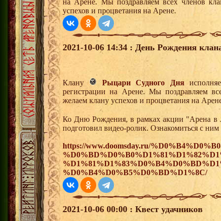
на Арене. Мы поздравляем всех членов кл
успехов и процветания на Арене.
2021-10-06 14:34 : День Рождения клан
Клану
Рыцари Судного Дня
исполняе
регистрации на Арене. Мы поздравляем вс
желаем клану успехов и процветания на Арене
Ко Дню Рождения, в рамках акции "Арена в 
подготовил видео-ролик. Ознакомиться с ним
https://www.doomsday.ru/%D0%B4%D0%B0
%D0%BD%D0%B0%D1%81%D1%82%D1
%D1%81%D1%83%D0%B4%D0%BD%D1
%D0%B4%D0%B5%D0%BD%D1%8C/
2021-10-06 00:00 : Квест удачников