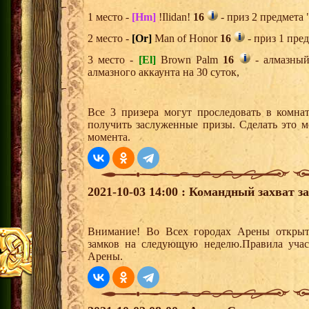
1 место -
[Hm]
!Ilidan!
16
- приз 2 предмета 
2 место -
[Or]
Man of Honor
16
- приз 1 пре
3 место -
[El]
Brown Palm
16
- алмазный
алмазного аккаунта на 30 суток,
Все 3 призера могут проследовать в комна
получить заслуженные призы. Сделать это м
момента.
2021-10-03 14:00 : Командный захват з
Внимание! Во Всех городах Арены открыт
замков на следующую неделю.Правила учас
Арены.