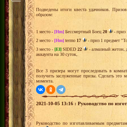
Подведены итоги квеста удачников. Призо
образом:
1 место -
[Hm]
Бессмертный Боец
20
- приз
2 место -
[Hm]
termo
17
- приз 1 предмет "Т
3 место -
[El]
SIDED
22
- алмазный жетон, 
аккаунта на 30 суток,
Все 3 призера могут проследовать в комна
получить заслуженные призы. Сделать это м
момента.
2021-10-05 13:16 : Руководство по из
Руководство по изготавливаемым предметам