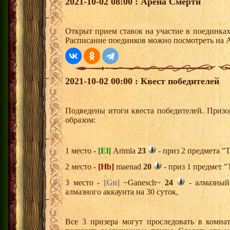
2021-10-02 08:00 : Арена Смерти
Открыт прием ставок на участие в поединка
Расписание поединков можно посмотреть на А
2021-10-02 00:00 : Квест победителей
Подведены итоги квеста победителей. Приз
образом:
1 место -
[El]
Arimla
23
- приз 2 предмета "
2 место -
[Hb]
maenad
20
- приз 1 предмет "
3 место -
[Gn]
~Ganesch~
24
- алмазный
алмазного аккаунта на 30 суток,
Все 3 призера могут проследовать в комна