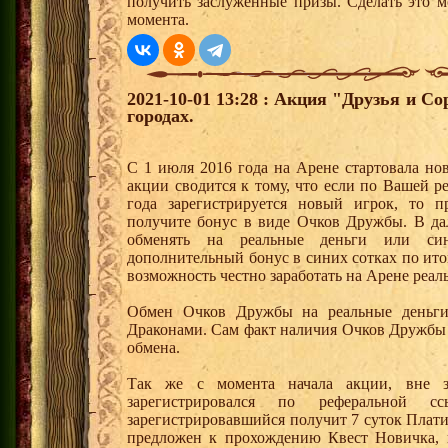
получить заслуженные призы. Сделать это м
момента.
2021-10-01 13:28 : Акция "Друзья и С
городах.
С 1 июля 2016 года на Арене стартовала но
акции сводится к тому, что если по Вашей р
года зарегистрируется новый игрок, то 
получите бонус в виде Очков Дружбы. В д
обменять на реальные деньги или си
дополнительный бонус в синих сотках по ито
возможность честно заработать на Арене реал
Обмен Очков Дружбы на реальные деньги 
Драконами. Сам факт наличия Очков Дружбы 
обмена.
Так же с момента начала акции, вне з
зарегистрировался по реферальной 
зарегистрировавшийся получит 7 суток Плати
предложен к прохождению Квест Новичка, 