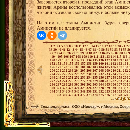
Завершается второй и последний этап Амнист
жители Арены воспользовались этой возможн
что они осознали свою ошибку, и больше не б
На этом все этапы Амнистии будут завер
Амнистий не планируется.
1
2
3
4
5
6
7
8
9
10
11
12
13
14
15
16
17
18
19
20
21
2
38
39
40
41
42
43
44
45
46
47
48
49
50
51
52
53
54
55
5
72
73
74
75
76
77
78
79
80
81
82
83
84
85
86
87
88
89
104
105
106
107
108
109
110
111
112
113
114
115
116
128
129
130
131
132
133
134
135
136
137
138
139
140
152
153
154
155
156
157
158
159
160
161
162
163
164
176
177
178
179
180
181
182
183
184
185
186
187
188
200
201
202
203
204
205
206
207
208
209
210
211
212
224
225
226
227
228
229
230
231
232
233
234
235
236
248
249
250
251
252
253
254
255
256
257
258
259
260
272
273
274
275
276
277
278
279
280
281
282
283
284
296
297
298
299
300
301
302
303
304
305
306
307
308
320
321
322
323
324
325
326
327
328
329
330
331
332
344
345
346
347
348
349
350
351
352
353
354
355
356
368
369
370
371
372
373
374
375
376
377
378
379