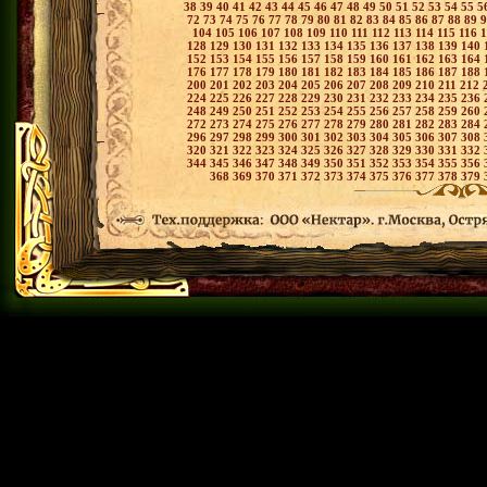
38
39
40
41
42
43
44
45
46
47
48
49
50
51
52
53
54
55
5
72
73
74
75
76
77
78
79
80
81
82
83
84
85
86
87
88
89
104
105
106
107
108
109
110
111
112
113
114
115
116
128
129
130
131
132
133
134
135
136
137
138
139
140
152
153
154
155
156
157
158
159
160
161
162
163
164
176
177
178
179
180
181
182
183
184
185
186
187
188
200
201
202
203
204
205
206
207
208
209
210
211
212
224
225
226
227
228
229
230
231
232
233
234
235
236
248
249
250
251
252
253
254
255
256
257
258
259
260
272
273
274
275
276
277
278
279
280
281
282
283
284
296
297
298
299
300
301
302
303
304
305
306
307
308
320
321
322
323
324
325
326
327
328
329
330
331
332
344
345
346
347
348
349
350
351
352
353
354
355
356
368
369
370
371
372
373
374
375
376
377
378
379