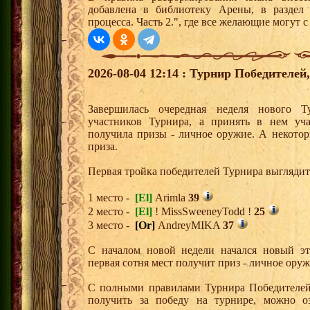
добавлена в библиотеку Арены, в раздел
процесса. Часть 2.", где все желающие могут 
2026-08-04 12:14 : Турнир Победителе
Завершилась очередная неделя нового Т
участников Турнира, а принять в нем уч
получила призы - личное оружие. А некото
приза.
Первая тройка победителей Турнира выгляди
1 место -
[El]
Arimla
39
2 место -
[El]
! MissSweeneyTodd !
25
3 место -
[Or]
AndreyMIKA
37
С началом новой недели начался новый эта
первая сотня мест получит приз - личное ору
С полными правилами Турнира Победителей,
получить за победу на турнире, можно о