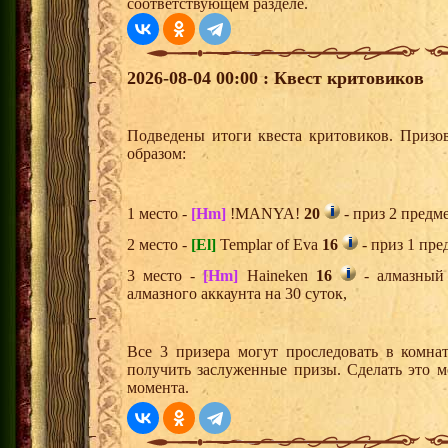
соответствующем разделе.
2026-08-04 00:00 : Квест критовиков
Подведены итоги квеста критовиков. Призо
образом:
1 место -
[Hm]
!MANYA!
20
- приз 2 предм
2 место -
[El]
Templar of Eva
16
- приз 1 пре
3 место -
[Hm]
Haineken
16
- алмазный
алмазного аккаунта на 30 суток,
Все 3 призера могут проследовать в комна
получить заслуженные призы. Сделать это м
момента.