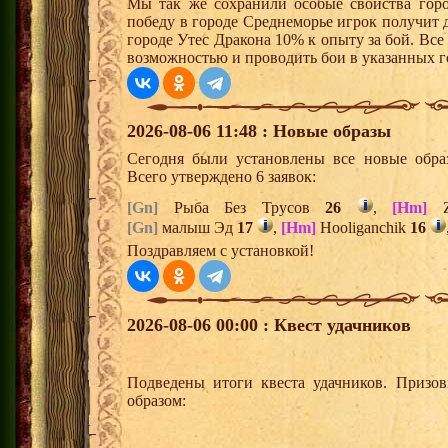
Мы так же сохранили особые свойства горо
победу в городе Среднеморье игрок получит 
городе Утес Дракона 10% к опыту за бой. Вс
возможностью и проводить бои в указанных г
2026-08-06 11:48 : Новые образы
Сегодня были установлены все новые образ
Всего утверждено 6 заявок:
[Gn]
Рыба Без Трусов
26
,
[Hm]
Z
[Gn]
малыш Эд
17
,
[Hm]
Hooliganchik
16
Поздравляем с установкой!
2026-08-06 00:00 : Квест удачников
Подведены итоги квеста удачников. Призо
образом: