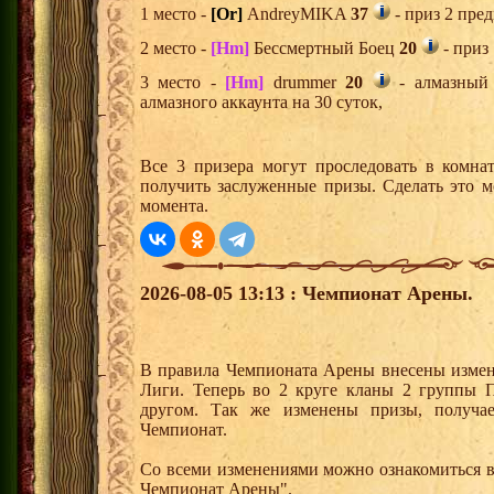
1 место -
[Or]
AndreyMIKA
37
- приз 2 пред
2 место -
[Hm]
Бессмертный Боец
20
- приз
3 место -
[Hm]
drummer
20
- алмазный 
алмазного аккаунта на 30 суток,
Все 3 призера могут проследовать в комна
получить заслуженные призы. Сделать это м
момента.
2026-08-05 13:13 : Чемпионат Арены.
В правила Чемпионата Арены внесены измен
Лиги. Теперь во 2 круге кланы 2 группы 
другом. Так же изменены призы, получ
Чемпионат.
Со всеми изменениями можно ознакомиться в
Чемпионат Арены".