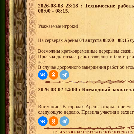
2026-08-03 23:18 : Технические рабо
08:00 - 08:15.
Уважаемые игроки!
На серверах Арены
04 августа 08:00 - 08:15
бу
Возможны кратковременные перерывы связи.
Просьба до начала работ завершить бои и р
лес.
В случае досрочного завершения работ об это
2026-08-02 14:00 : Командный захват з
Внимание! В городах Арены открыт прием з
следующую неделю. Правила участия в захват
1
2
3
4
5
6
7
8
9
10
11
12
13
14
15
16
17
18
19
20
21
2