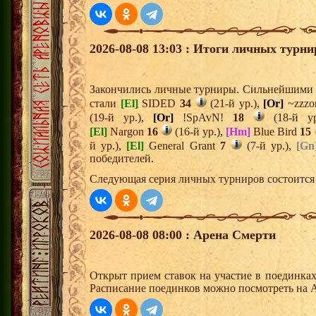
2026-08-08 13:03 : Итоги личных турни
Закончились личные турниры. Сильнейшими и
стали
[El]
SIDED
34
(21-й ур.),
[Or]
~zzz
(19-й ур.),
[Or]
!SpAvN!
18
(18-й у
[El]
Nargon
16
(16-й ур.),
[Hm]
Blue Bird
15
й ур.),
[El]
General Grant
7
(7-й ур.),
[Gn
победителей.
Следующая серия личных турниров состоится 
2026-08-08 08:00 : Арена Смерти
Открыт прием ставок на участие в поединка
Расписание поединков можно посмотреть на А